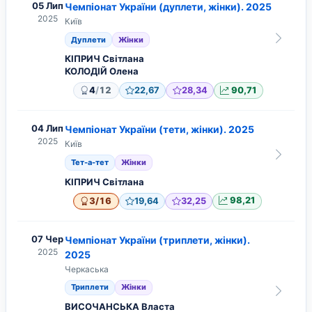
05 Лип
Чемпіонат України (дуплети, жінки). 2025
2025
Київ
Дуплети
Жінки
КІПРИЧ Світлана
КОЛОДІЙ Олена
/
4
12
22,67
28,34
90,71
04 Лип
Чемпіонат України (тети, жінки). 2025
2025
Київ
Тет-а-тет
Жінки
КІПРИЧ Світлана
/
3
16
19,64
32,25
98,21
07 Чер
Чемпіонат України (триплети, жінки).
2025
2025
Черкаська
Триплети
Жінки
ВИСОЧАНСЬКА Власта