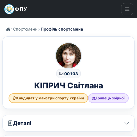
ФПУ
Ме
Спортсмени
Профіль спортсмена
00103
КІПРИЧ Світлана
Кандидат у майстри спорту України
Гравець збірної
Деталі