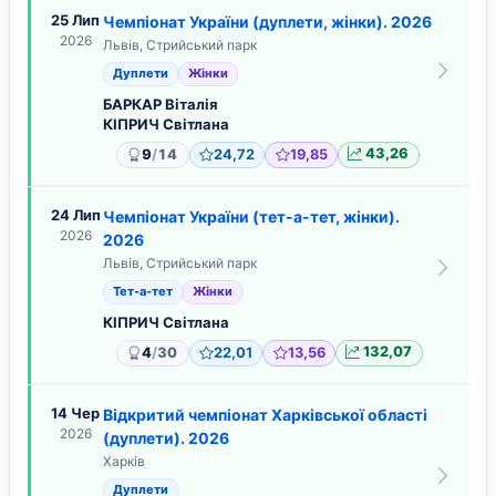
25 Лип
Чемпіонат України (дуплети, жінки). 2026
2026
Львів, Стрийський парк
Дуплети
Жінки
БАРКАР Віталія
КІПРИЧ Світлана
/
9
14
24,72
19,85
43,26
24 Лип
Чемпіонат України (тет-а-тет, жінки).
2026
2026
Львів, Стрийський парк
Тет-а-тет
Жінки
КІПРИЧ Світлана
/
4
30
22,01
13,56
132,07
14 Чер
Відкритий чемпіонат Харківської області
2026
(дуплети). 2026
Харків
Дуплети