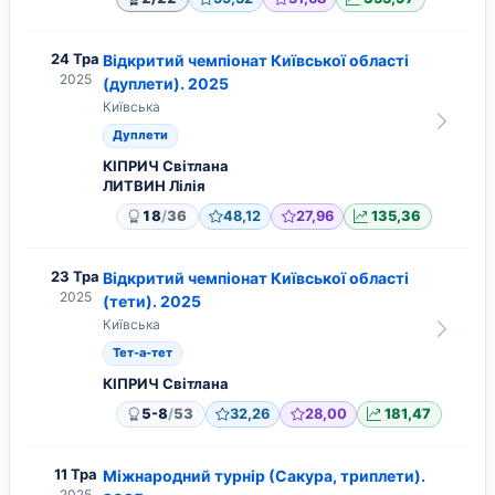
24 Тра
Відкритий чемпіонат Київської області
2025
(дуплети). 2025
Київська
Дуплети
КІПРИЧ Світлана
ЛИТВИН Лілія
/
18
36
48,12
27,96
135,36
23 Тра
Відкритий чемпіонат Київської області
2025
(тети). 2025
Київська
Тет-а-тет
КІПРИЧ Світлана
/
5-8
53
32,26
28,00
181,47
11 Тра
Міжнародний турнір (Сакура, триплети).
2025