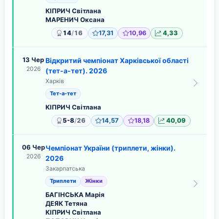
КІПРИЧ Світлана
МАРЕНИЧ Оксана
/
14
16
17,31
10,96
4,33
13 Чер
Відкритий чемпіонат Харківської області
2026
(тет-а-тет). 2026
Харків
Тет-а-тет
КІПРИЧ Світлана
/
5-8
26
14,57
18,18
40,09
06 Чер
Чемпіонат України (триплети, жінки).
2026
2026
Закарпатська
Триплети
Жінки
БАГІНСЬКА Марія
ДЕЯК Тетяна
КІПРИЧ Світлана