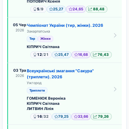
ПОПОВИЧ Ксенія
/
5
9
25,27
24,65
88,48
05 Чер
Чемпіонат України (тир, жінки). 2026
2026
Закарпатська
Тир
Жінки
КІПРИЧ Світлана
/
12
21
25,47
16,68
76,43
03 Тра
Всеукраїнські змагання "Сакура"
2026
(триплети). 2026
Ужгород
Триплети
ГОМЕНЮК Вероніка
КІПРИЧ Світлана
ЛИТВИН Лілія
/
16
32
79,25
33,66
79,26