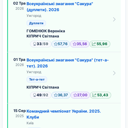
02 Тра
Всеукраїнські змагання "Сакура"
2026
(дуплети). 2026
Ужгород
Дуплети
ГОМЕНЮК Вероніка
КІПРИЧ Світлана
/
33
59
57,76
35,56
55,96
01 Тра
Всеукраїнські змагання "Сакура" (тет-а-
2026
тет). 2026
Ужгород
Тет-а-тет
КІПРИЧ Світлана
/
49
92
36,37
27,00
53,43
15 Сер
Командний чемпіонат України. 2025.
2025
Клуби
Київ