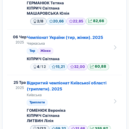
ГЕРМАНЮК Тетяна
КІПРИЧ Світлана
МАШАРОВСЬКА Юлія
/
2
8
20,66
22,85
82,66
06 Чер
Чемпіонат України (тир, жінки). 2025
2025
Черкаська
Тир
Жінки
КІПРИЧ Світлана
/
4
12
15,21
32,00
60,88
25 Тра
Відкритий чемпіонат Київської області
2025
(триплети). 2025
Київська
Триплети
ГОМЕНЮК Вероніка
КІПРИЧ Світлана
ЛИТВИН Лілія
/
2
22
59,32
31,68
355,97