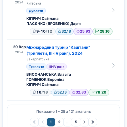
2024
Київська
Дуплети
КІПРИЧ Світлана
ПАСЄЧКО (ЯРОВЕНКО) Дар'я
/
9-10
12
32,18
25,93
28,16
29 Вер
Міжнародний турнір “Каштани”
2024
(триплети, ІІІ-IV ранг). 2024
Закарпатська
Триплети
ІІІ-IV ранг
ВИСОЧАНСЬКА Власта
ГОМЕНЮК Вероніка
КІПРИЧ Світлана
/
16
18
52,13
32,83
78,20
Показано 1 - 25 з 121 змагань
1
2
...
5