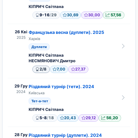
КІПРИЧ Світлана
/
9-16
29
30,69
30,00
57,56
26 Кві
Французька весна (дуплети). 2025
2025
Харків
Дуплети
КІПРИЧ Світлана
НЕСМЯНОВИЧ Дмитро
/
2
8
7,00
27,37
29 Гру
Різдвяний турнір (тети). 2024
2024
Київська
Тет-а-тет
КІПРИЧ Світлана
/
5-8
18
20,43
29,12
56,20
28 Гру
Різдвяний турнір (дуплети). 2024