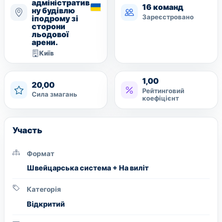
адміністратив
16 команд
ну будівлю
Зареєстровано
іподрому зі
сторони
льодової
арени.
Київ
1,00
20,00
Рейтинговий
Сила змагань
коефіцієнт
Участь
Формат
Швейцарська система + На виліт
Категорія
Вiдкритий