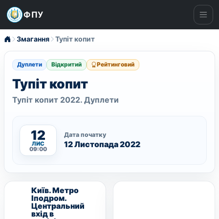
ФПУ
Ме
Змагання
Тупіт копит
Дуплети
Відкритий
Рейтинговий
Тупіт копит
Тупіт копит 2022. Дуплети
12
Дата початку
12 Листопада 2022
ЛИС
09:00
Київ. Метро
Іподром.
Центральний
вхід в