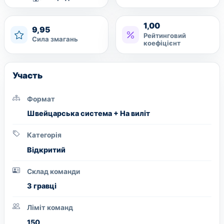
1,00
9,95
Рейтинговий
Сила змагань
коефіцієнт
Участь
Формат
Швейцарська система + На виліт
Категорія
Вiдкритий
Склад команди
3 гравці
Ліміт команд
150