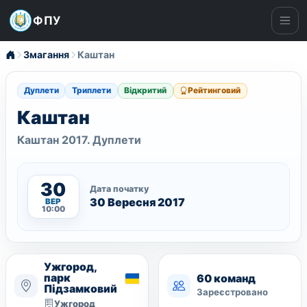
ФПУ
Ме
Змагання
Каштан
Дуплети
Триплети
Відкритий
Рейтинговий
Каштан
Каштан 2017. Дуплети
30
Дата початку
30 Вересня 2017
ВЕР
10:00
Ужгород,
парк
60 команд
Підзамковий
Зареєстровано
Ужгород