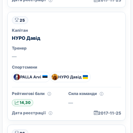
2017-11-25
25
Капітан
НУРО Давід
Тренер
—
Спортсмени
PALLA Arvi
НУРО Давід
Рейтингові бали
Сила команди
—
14,30
Дата реєстрації
2017-11-25