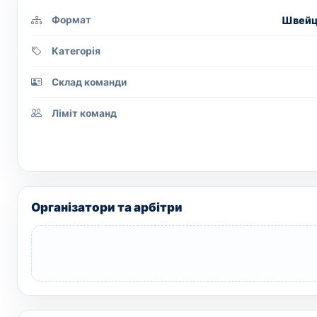
Швейца
Формат
Категорія
Склад команди
Ліміт команд
Організатори та арбітри