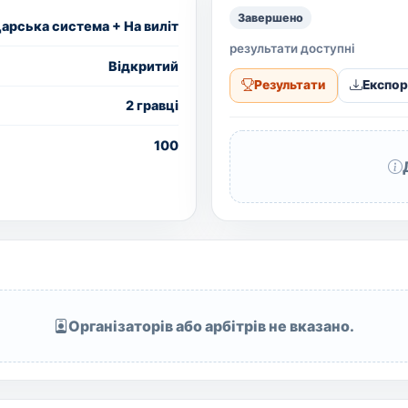
Завершено
рська система + На виліт
результати доступні
Вiдкритий
Результати
Експор
2 гравці
100
Організаторів або арбітрів не вказано.