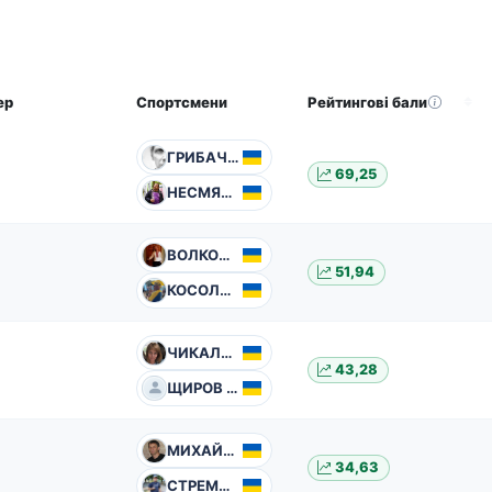
ер
Спортсмени
Рейтингові бали
ГРИБАЧОВ Павло
69,25
НЕСМЯНОВИЧ Владислав
ВОЛКОВА Єлізавета
51,94
КОСОЛАПОВ Олег
ЧИКАЛО Тамара
43,28
ЩИРОВ Вячеслав
МИХАЙЛІЧЕНКО Олег
34,63
СТРЕМОУХОВ Вадим