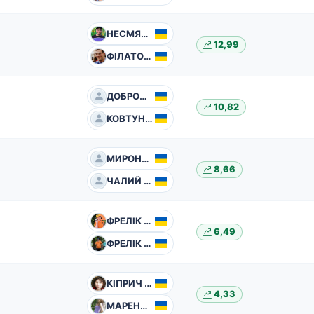
НЕСМЯНОВИЧ Дмитро
12,99
ФІЛАТОВ Олександр
ДОБРОБАБА Катерина
10,82
КОВТУН Наталія
МИРОНЕНКО Євгений
8,66
ЧАЛИЙ Олексій
ФРЕЛІК Вікторія
6,49
ФРЕЛІК Сергій
КІПРИЧ Світлана
4,33
МАРЕНИЧ Оксана