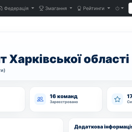
Федерація
Змагання
Рейтинги
т Харківської області
ти)
16 команд
1
Зареєстровано
Си
Додаткова інформаці