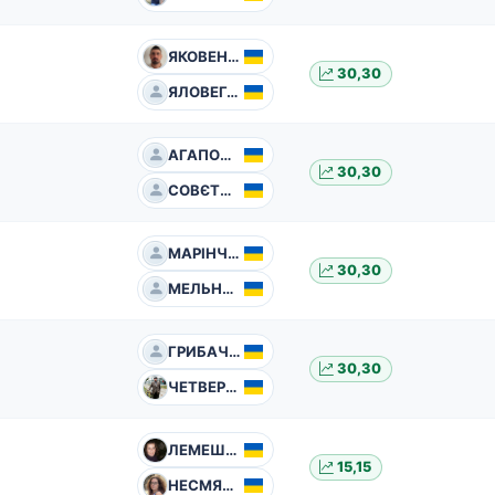
ЯКОВЕНКО Анатолій
30,30
ЯЛОВЕГА Владислав
АГАПОВ Павло
30,30
СОВЄТОВ Антон
МАРІНЧЕНКО Роман
30,30
МЕЛЬНИК Андрій
ГРИБАЧОВА Ганна
30,30
ЧЕТВЕРИКОВ Юрій
ЛЕМЕШЕВСЬКА Тетяна
15,15
НЕСМЯНОВИЧ Тетяна