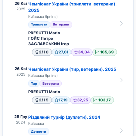
26 Кві
Чемпіонат України (триплети, ветерани).
2025
2025
Київська (Ірпінь)
Триплети
Ветерани
PRESUTTI Mario
ГОЙС Петро
ЗАСЛАВСЬКИЙ Ігор
/
2
10
27,61
34,04
165,69
26 Кві
Чемпіонат України (тир, ветерани). 2025
2025
Київська (Ірпінь)
Тир
Ветерани
PRESUTTI Mario
/
2
15
17,19
32,25
103,17
28 Гру
Різдвяний турнір (дуплети). 2024
2024
Київська
Дуплети