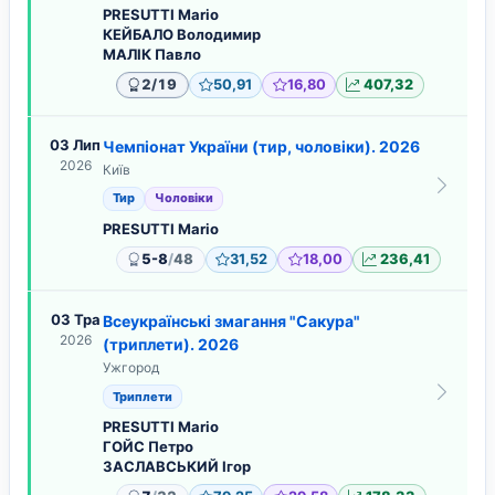
PRESUTTI Mario
КЕЙБАЛО Володимир
МАЛІК Павло
/
2
19
50,91
16,80
407,32
03 Лип
Чемпіонат України (тир, чоловіки). 2026
2026
Київ
Тир
Чоловіки
PRESUTTI Mario
/
5-8
48
31,52
18,00
236,41
03 Тра
Всеукраїнські змагання "Сакура"
2026
(триплети). 2026
Ужгород
Триплети
PRESUTTI Mario
ГОЙС Петро
ЗАСЛАВСЬКИЙ Ігор