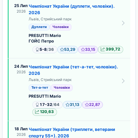
25 Лип
Чемпіонат України (дуплети, чоловіки).
2026
2026
Львів, Стрийський парк
Дуплети
Чоловіки
PRESUTTI Mario
ГОЙС Петро
/
5-8
36
53,29
33,15
399,72
24 Лип
Чемпіонат України (тет-а-тет, чоловіки).
2026
2026
Львів, Стрийський парк
Тет-а-тет
Чоловіки
PRESUTTI Mario
/
17-32
64
31,13
22,87
120,63
18 Лип
Чемпіонат України (триплети, ветерани
2026
спорту 55+). 2026