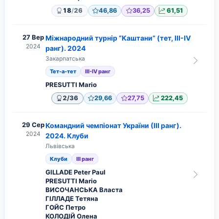
/
18
26
46,86
36,25
61,51
27 Вер
Міжнародний турнір “Каштани” (тет, ІІІ-IV
2024
ранг). 2024
Закарпатська
Тет-а-тет
ІІІ-IV ранг
PRESUTTI Mario
/
2
36
29,66
27,75
222,45
29 Сер
Командний чемпіонат України (ІІІ ранг).
2024
2024. Клуби
Львівська
Клуби
ІІІ ранг
GILLADE Peter Paul
PRESUTTI Mario
ВИСОЧАНСЬКА Власта
ГІЛЛАДЕ Тетяна
ГОЙС Петро
КОЛОДІЙ Олена