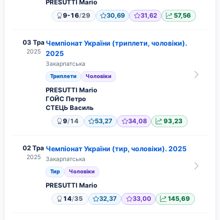
PRESUTTI Mario
/
9-16
29
30,69
31,62
57,56
03 Тра
Чемпіонат України (триплети, чоловіки).
2025
2025
Закарпатська
Триплети
Чоловіки
PRESUTTI Mario
ГОЙС Петро
СТЕЦЬ Василь
/
9
14
53,27
34,08
93,23
02 Тра
Чемпіонат України (тир, чоловіки). 2025
2025
Закарпатська
Тир
Чоловіки
PRESUTTI Mario
/
14
35
32,37
33,00
145,69