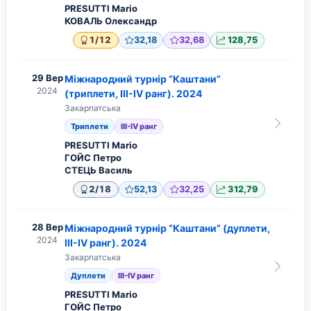
PRESUTTI Mario
КОВАЛЬ Олександр
/
1
12
32,18
32,68
128,75
29 Вер
Міжнародний турнір “Каштани”
2024
(триплети, ІІІ-IV ранг). 2024
Закарпатська
Триплети
ІІІ-IV ранг
PRESUTTI Mario
ГОЙС Петро
СТЕЦЬ Василь
/
2
18
52,13
32,25
312,79
28 Вер
Міжнародний турнір “Каштани” (дуплети,
2024
ІІІ-IV ранг). 2024
Закарпатська
Дуплети
ІІІ-IV ранг
PRESUTTI Mario
ГОЙС Петро