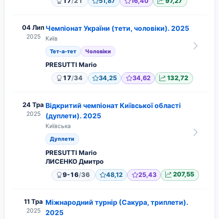
/
17
21
51,87
16,40
97,27
04 Лип
Чемпіонат України (тети, чоловіки). 2025
2025
Київ
Тет-а-тет
Чоловіки
PRESUTTI Mario
/
17
34
34,25
34,62
132,72
24 Тра
Відкритий чемпіонат Київської області
2025
(дуплети). 2025
Київська
Дуплети
PRESUTTI Mario
ЛИСЕНКО Дмитро
/
9-16
36
48,12
25,43
207,55
11 Тра
Міжнародний турнір (Сакура, триплети).
2025
2025