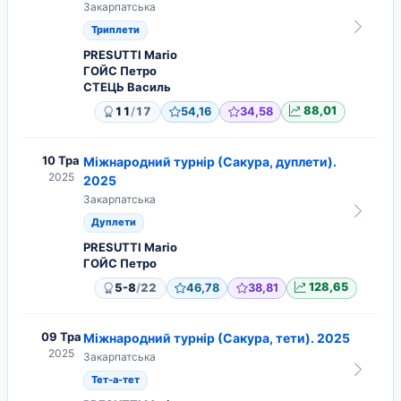
Закарпатська
Триплети
PRESUTTI Mario
ГОЙС Петро
СТЕЦЬ Василь
/
11
17
54,16
34,58
88,01
10 Тра
Міжнародний турнір (Сакура, дуплети).
2025
2025
Закарпатська
Дуплети
PRESUTTI Mario
ГОЙС Петро
/
5-8
22
46,78
38,81
128,65
09 Тра
Міжнародний турнір (Сакура, тети). 2025
2025
Закарпатська
Тет-а-тет