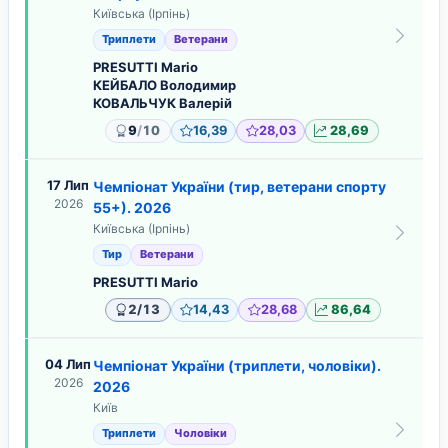
Київська (Ірпінь)
Триплети
Ветерани
PRESUTTI Mario
КЕЙБАЛО Володимир
КОВАЛЬЧУК Валерій
/
9
10
16,39
28,03
28,69
17 Лип
Чемпіонат України (тир, ветерани спорту
2026
55+). 2026
Київська (Ірпінь)
Тир
Ветерани
PRESUTTI Mario
/
2
13
14,43
28,68
86,64
04 Лип
Чемпіонат України (триплети, чоловіки).
2026
2026
Київ
Триплети
Чоловіки