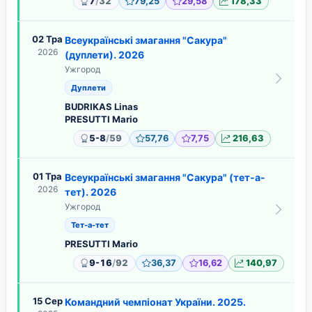
/
7
32
79,25
29,58
178,33
02 Тра
Всеукраїнські змагання "Сакура"
2026
(дуплети). 2026
Ужгород
Дуплети
BUDRIKAS Linas
PRESUTTI Mario
/
5-8
59
57,76
7,75
216,63
01 Тра
Всеукраїнські змагання "Сакура" (тет-а-
2026
тет). 2026
Ужгород
Тет-а-тет
PRESUTTI Mario
/
9-16
92
36,37
16,62
140,97
15 Сер
Командний чемпіонат України. 2025.