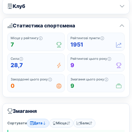
Клуб
Статистика спортсмена
Офіційне місце у поточному рейтингу серед спортс
Поточні рейтинг
Місце у рейтингу
Рейтингові пункти
7
1951
Сила підсумовує найсильніші нещодавні рейтингові результати
Завершені з
Сила
Рейтингові цього року
28,7
9
Закордонні змагання, у яких спортсмен грав 
Усі змагання,
Закордонні цього року
Змагання цього року
0
9
Змагання
Сортувати
Дата
Місце
Бали