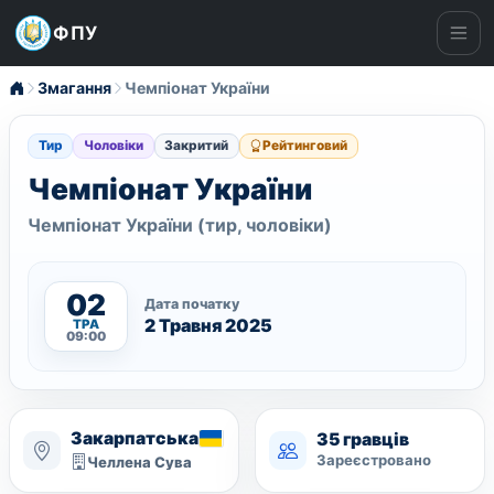
ФПУ
Ме
Змагання
Чемпіонат України
Тир
Чоловіки
Закритий
Рейтинговий
Чемпіонат України
Чемпіонат України (тир, чоловіки)
02
Дата початку
2 Травня 2025
ТРА
09:00
Закарпатська
35 гравців
Зареєстровано
Челлена Сува