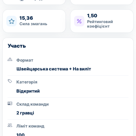
1,50
15,36
Рейтинговий
Сила змагань
коефіцієнт
Участь
Формат
Швейцарська система + На виліт
Категорія
Вiдкритий
Склад команди
2 гравці
Ліміт команд
100