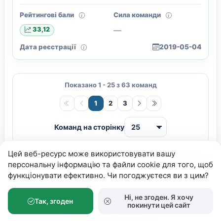
Рейтингові бали
Сила команди
—
33,12
Дата реєстрації
2019-05-04
Показано 1 - 25 з 63 команд
1
2
3
Команд на сторінку
Цей веб-ресурс може використовувати вашу
персональну інформацію та файли cookie для того, щоб
функціонувати ефективно. Чи погоджуєтеся ви з цим?
Ні, не згоден. Я хочу
Федерація Петанку України
© 2026.
Так, згоден
покинути цей сайт
Розробка:
Андрiй Волошко