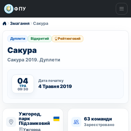
ФПУ
Ме
Змагання
Сакура
Дуплети
Відкритий
Рейтинговий
Сакура
Сакура 2019. Дуплети
04
Дата початку
4 Травня 2019
ТРА
09:30
Ужгород,
парк
63 команди
Підзамковий
Зареєстровано
Ужгород