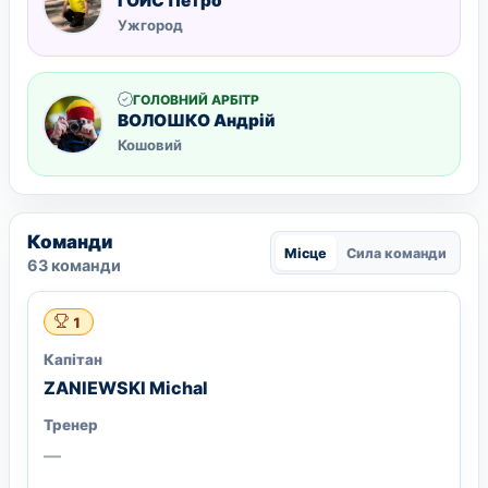
ГОЙС Петро
Ужгород
ГОЛОВНИЙ АРБІТР
ВОЛОШКО Андрiй
Кошовий
Команди
Місце
Сила команди
63 команди
1
Капітан
ZANIEWSKI Michal
Тренер
—