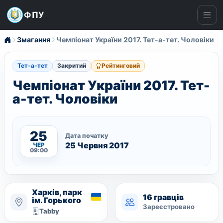
ФПУ
Ме
Змагання
Чемпіонат України 2017. Тет-а-тет. Чоловiки
Тет-а-тет
Закритий
Рейтинговий
Чемпіонат України 2017. Тет-
а-тет. Чоловiки
25
Дата початку
25 Червня 2017
ЧЕР
09:00
Харків, парк
16 гравців
ім. Горького
Зареєстровано
Tabby