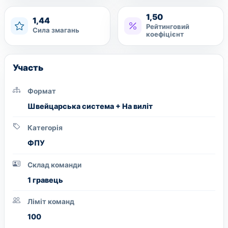
1,50
1,44
Рейтинговий
Сила змагань
коефіцієнт
Участь
Формат
Швейцарська система + На виліт
Категорія
ФПУ
Склад команди
1 гравець
Ліміт команд
100