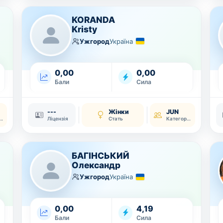
KORANDA
Kristy
Ужгород
Україна
0,00
0,00
Бали
Сила
---
Жінки
JUN
тегорія
Ліцензія
Стать
Категорія
БАГІНСЬКИЙ
Олександр
Ужгород
Україна
0,00
4,19
Бали
Сила