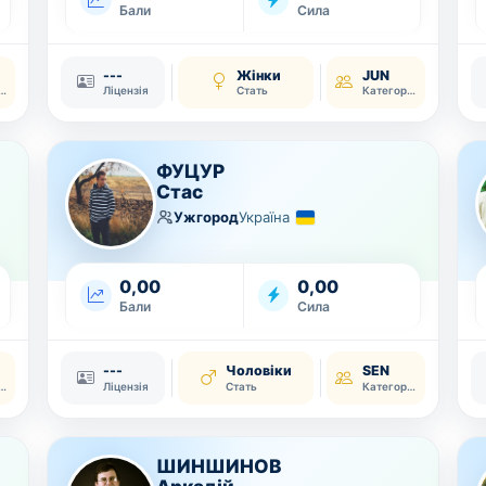
Бали
Сила
---
Жінки
JUN
тегорія
Ліцензія
Стать
Категорія
ФУЦУР
Стас
Ужгород
Україна
0,00
0,00
Бали
Сила
---
Чоловіки
SEN
тегорія
Ліцензія
Стать
Категорія
ШИНШИНОВ