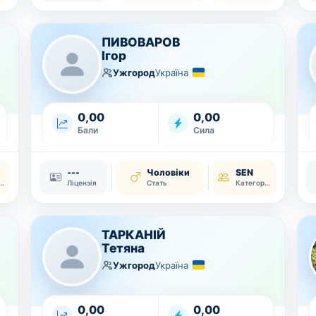
ПИВОВАРОВ
Ігор
Ужгород
Україна
0,00
0,00
Бали
Сила
---
Чоловіки
SEN
тегорія
Ліцензія
Стать
Категорія
ТАРКАНІЙ
Тетяна
Ужгород
Україна
0,00
0,00