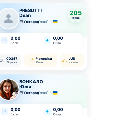
PRESUTTI
205
Dean
Місце
Ужгород
Україна
0,00
0,00
Бали
Сила
00347
Чоловіки
JUN
Ліцензія
Стать
Категорія
БОНКАЛО
Юлія
Ужгород
Україна
0,00
0,00
Бали
Сила