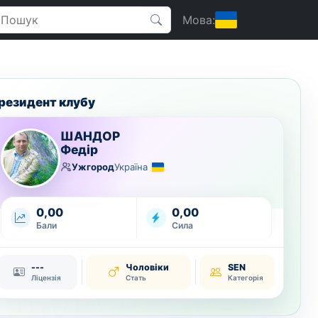
Мова:
резидент клубу
ШАНДОР
Федір
Ужгород
Україна
0,00
0,00
Бали
Сила
---
Чоловіки
SEN
Ліцензія
Стать
Категорія