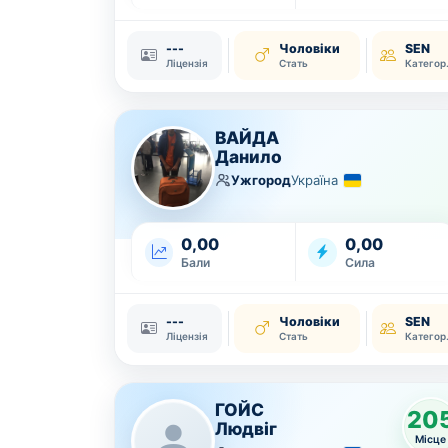
---
Чоловіки
SEN
Ліцензія
Стать
Ка
ВАЙДА
Данило
Ужгород
Україна
0,00
0,00
Бали
Сила
---
Чоловіки
SEN
Ліцензія
Стать
Ка
ГОЙС
20
Людвіг
Місце