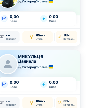
Ужгород
Україна
0,00
0,00
Бали
Сила
---
Жінки
JUN
Ліцензія
Стать
Категорія
МИКУЛЬЦЯ
Даниела
Ужгород
Україна
0,00
0,00
Бали
Сила
---
Жінки
SEN
Ліцензія
Стать
Категорія