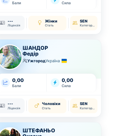
Бали
Сила
---
Жінки
SEN
Ліцензія
Стать
Категорія
ШАНДОР
Федір
Ужгород
Україна
0,00
0,00
Бали
Сила
---
Чоловіки
SEN
Ліцензія
Стать
Категорія
ШТЕФАНЬО