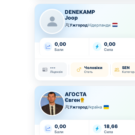
DENEKAMP
Joop
Ужгород
Нідерланди
0,00
0,00
Бали
Сила
---
Чоловіки
SEN
Ліцензія
Стать
Ка
АГОСТА
Євген
Ужгород
Україна
0,00
18,66
Бали
Сила