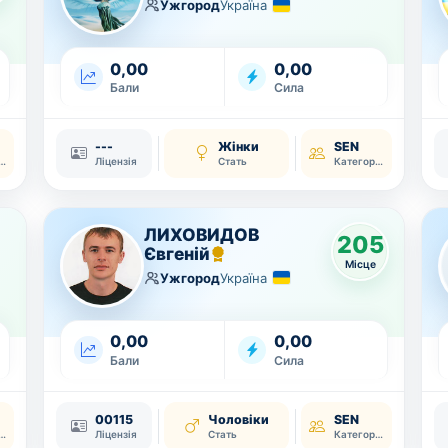
Ужгород
Україна
0,00
0,00
Бали
Сила
---
Жінки
SEN
тегорія
Ліцензія
Стать
Категорія
ЛИХОВИДОВ
205
Євгеній
Місце
Ужгород
Україна
0,00
0,00
Бали
Сила
00115
Чоловіки
SEN
тегорія
Ліцензія
Стать
Категорія