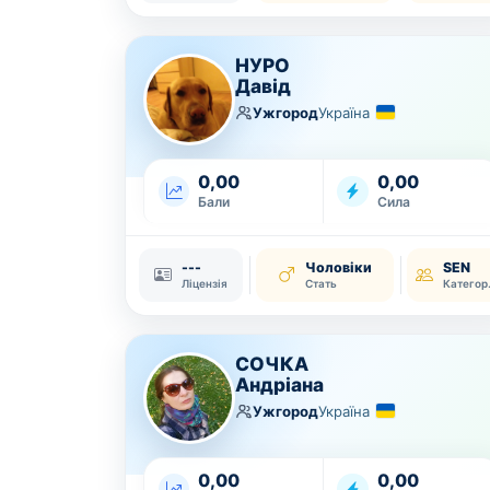
НУРО
Давід
Ужгород
Україна
0,00
0,00
Бали
Сила
---
Чоловіки
SEN
Ліцензія
Стать
Ка
СОЧКА
Андріана
Ужгород
Україна
0,00
0,00