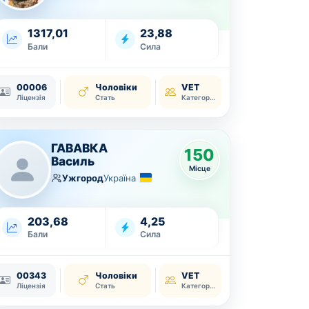
1317,01
23,88
Бали
Сила
00006
Чоловіки
VET
Ліцензія
Стать
Категорія
ГАВАВКА
150
Василь
Місце
Ужгород
Україна
203,68
4,25
Бали
Сила
00343
Чоловіки
VET
Ліцензія
Стать
Категорія