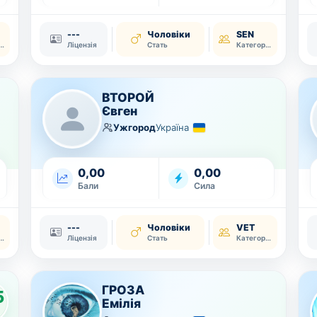
---
Чоловіки
SEN
тегорія
Ліцензія
Стать
Категорія
ВТОРОЙ
Євген
Ужгород
Україна
0,00
0,00
Бали
Сила
---
Чоловіки
VET
тегорія
Ліцензія
Стать
Категорія
ГРОЗА
5
Емілія