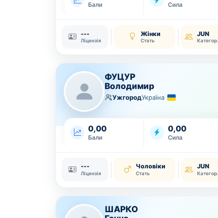
Бали
Сила
---
Жінки
JUN
Ліцензія
Стать
Ка
ФУЦУР
Володимир
Ужгород
Україна
0,00
0,00
Бали
Сила
---
Чоловіки
JUN
Ліцензія
Стать
Ка
ШАРКО