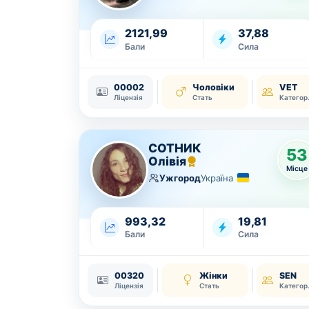
2121,99
37,88
Бали
Сила
00002
Чоловіки
VET
Ліцензія
Стать
Ка
СОТНИК
53
Олівія
Місце
Ужгород
Україна
993,32
19,81
Бали
Сила
00320
Жінки
SEN
Ліцензія
Стать
Ка