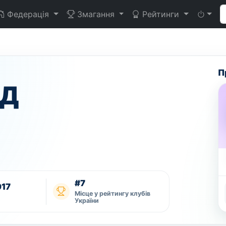
Федерація
Змагання
Рейтинги
П
Д
#7
017
Місце у рейтингу клубів
України