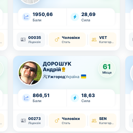
1950,66
28,69
Бали
Сила
00035
Чоловіки
VET
тегорія
Ліцензія
Стать
Категорія
ДОРОШУК
61
Андрій
Місце
Ужгород
Україна
866,51
18,63
Бали
Сила
00273
Чоловіки
SEN
тегорія
Ліцензія
Стать
Категорія