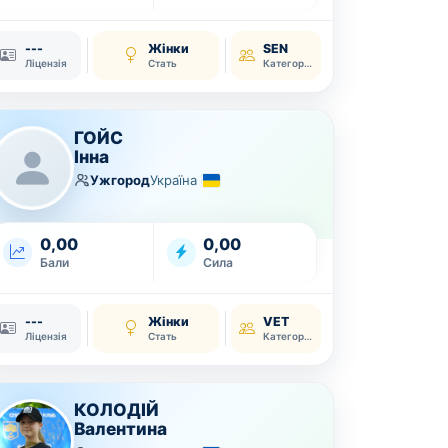
---
Жінки
SEN
Ліцензія
Стать
Категорія
ГОЙС
Інна
Ужгород
Україна
0,00
0,00
Бали
Сила
---
Жінки
VET
Ліцензія
Стать
Категорія
КОЛОДІЙ
Валентина