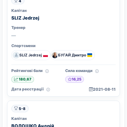
4
Капітан
SLIZ Jedrzej
Тренер
—
Спортсмени
SLIZ Jedrzej
БУГАЙ Дмитро
Рейтингові бали
Сила команди
16,25
180,67
Дата реєстрації
2021-08-11
5-8
Капітан
ВОЛОШКО Андрiй