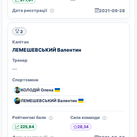
Дата реєстрації
2021-09-28
2
Капітан
ЛЕМЕШЕВСЬКИЙ Валентин
Тренер
—
Спортсмени
КОЛОДІЙ Олена
ЛЕМЕШЕВСЬКИЙ Валентин
Рейтингові бали
Сила команди
28,34
225,84