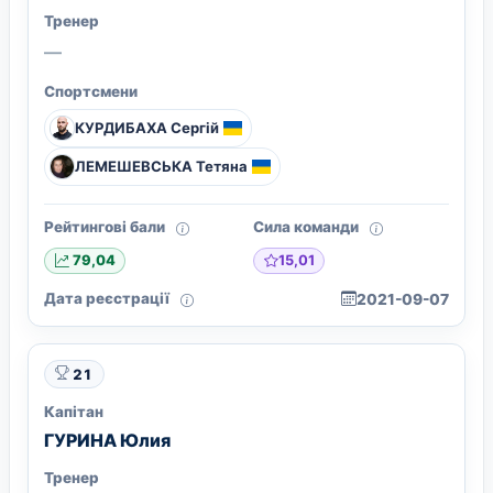
Тренер
—
Спортсмени
КУРДИБАХА Сергій
ЛЕМЕШЕВСЬКА Тетяна
Рейтингові бали
Сила команди
15,01
79,04
Дата реєстрації
2021-09-07
21
Капітан
ГУРИНА Юлия
Тренер