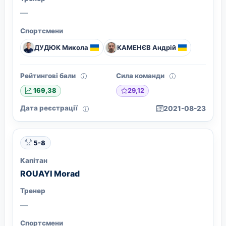
—
Спортсмени
ДУДЮК Микола
КАМЕНЄВ Андрій
Рейтингові бали
Сила команди
29,12
169,38
Дата реєстрації
2021-08-23
5-8
Капітан
ROUAYI Morad
Тренер
—
Спортсмени