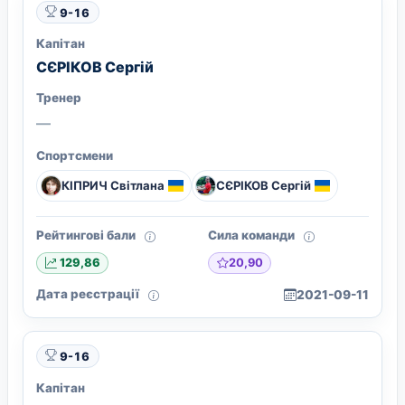
9-16
Капітан
СЄРІКОВ Сергій
Тренер
—
Спортсмени
КІПРИЧ Світлана
СЄРІКОВ Сергій
Рейтингові бали
Сила команди
20,90
129,86
Дата реєстрації
2021-09-11
9-16
Капітан