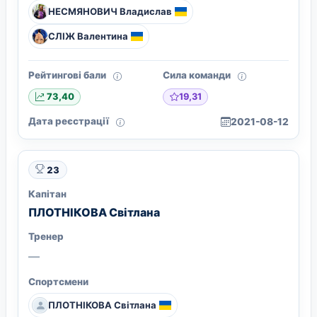
НЕСМЯНОВИЧ Владислав
СЛІЖ Валентина
Рейтингові бали
Сила команди
19,31
73,40
Дата реєстрації
2021-08-12
23
Капітан
ПЛОТНІКОВА Світлана
Тренер
—
Спортсмени
ПЛОТНІКОВА Світлана