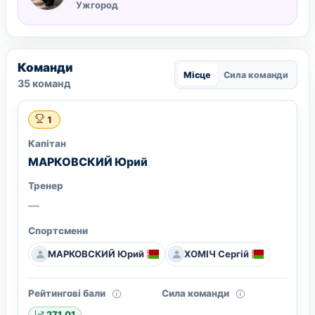
Ужгород
Команди
Місце
Сила команди
35 команд
1
Капітан
МАРКОВСКИЙ Юрий
Тренер
—
Спортсмени
МАРКОВСКИЙ Юрий
ХОМІЧ Сергій
Рейтингові бали
Сила команди
—
271,01