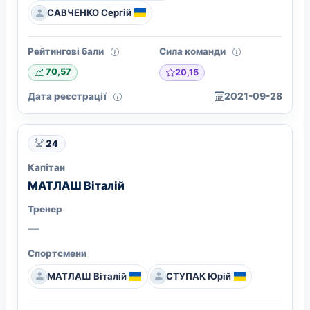
САВЧЕНКО Сергій
Рейтингові бали
Сила команди
20,15
70,57
Дата реєстрації
2021-09-28
24
Капітан
МАТЛАШ Віталій
Тренер
—
Спортсмени
МАТЛАШ Віталій
СТУПАК Юрій