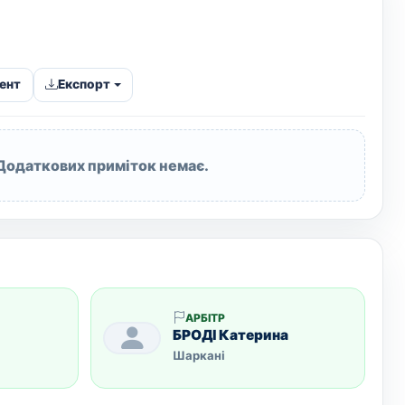
ент
Експорт
Додаткових приміток немає.
АРБІТР
БРОДІ Катерина
Шаркані