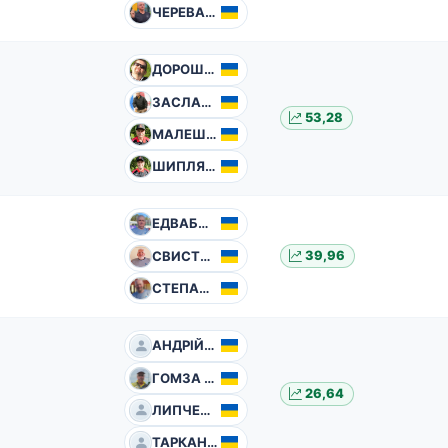
ЧЕРЕВАНЬ Владислав
ДОРОШУК Андрій
ЗАСЛАВСЬКИЙ Ігор
53,28
МАЛЕШ Володимир
ШИПЛЯК Юрій
ЕДВАБНІК Євген
СВИСТУНОВ Сергій
39,96
СТЕПАНЮК Валерій
АНДРІЙЦЬО Роман
ГОМЗА Віктор
26,64
ЛИПЧЕЙ Олександр
ТАРКАНІЙ Михайло