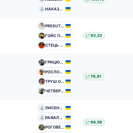
НАКАЗНЕНКО Олександр
PRESUTTI Mario
ГОЙС Петро
93,23
СТЕЦЬ Василь
ГРИЦЮК Тарас
РОСЛОВ Олександр
79,91
ТРУШ Олександр
ЧЕТВЕРИКОВ Юрій
ЛИСЕНКО Дмитро
РАФАЛЬСЬКИЙ Євген
66,59
РОГОВЕНКО Володимир