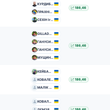
КУРДИБАХА Сергій
186,46
ПРАХНІЦЬКИЙ Всеволод
СЕХІН Ігор
GILLADE Peter Paul
ГАНУСИЧ Андрій
186,46
ГАНУСИЧ Іван
МУЩИНКА Анатолій
КЕЙБАЛО Володимир
КОВАЛЕНКО Ігор
186,46
МАЛІК Павло
КОВАЛЬЧУК Степан
ЛЄМЗЯКОВ Володимир
186,46