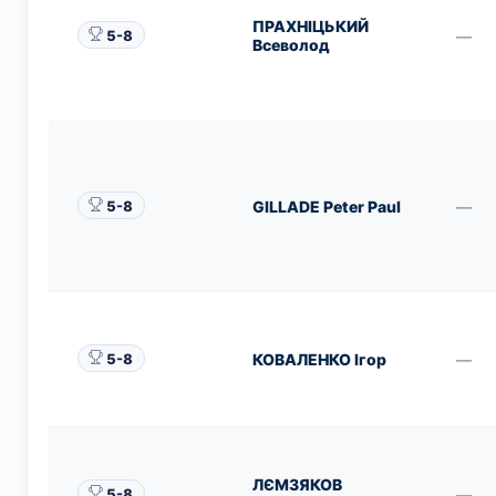
ПРАХНІЦЬКИЙ
—
5-8
Всеволод
GILLADE Peter Paul
—
5-8
КОВАЛЕНКО Ігор
—
5-8
ЛЄМЗЯКОВ
—
5-8