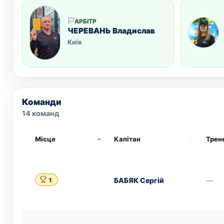
АРБІТР
ЧЕРЕВАНЬ Владислав
Київ
Команди
14 команд
Місце
Капітан
Трен
БАБЯК Сергій
—
1