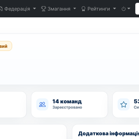
Федерація
Змагання
Рейтинги
вий
14 команд
5
Зареєстровано
Си
Додаткова інформаці