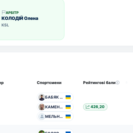
АРБІТР
КОЛОДІЙ Олена
KSL
ер
Спортсмени
Рейтингові бали
БАБЯК Сергій
КАМЕНЄВ Андрій
426,20
МЕЛЬНИК Олег