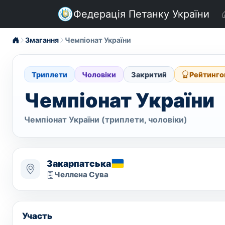
Федерація Петанку України
Змагання
Чемпіонат України
Триплети
Чоловіки
Закритий
Рейтинго
Чемпіонат України
Чемпіонат України (триплети, чоловіки)
Закарпатська
Челлена Сува
Участь