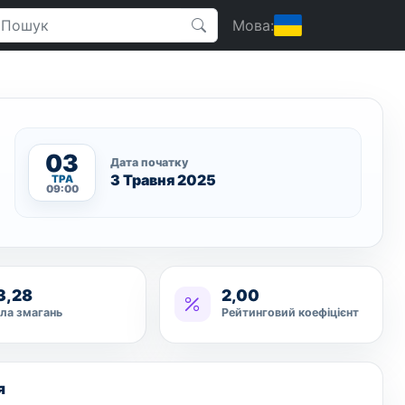
Мова:
03
Дата початку
3 Травня 2025
ТРА
09:00
3,28
2,00
ла змагань
Рейтинговий коефіцієнт
я