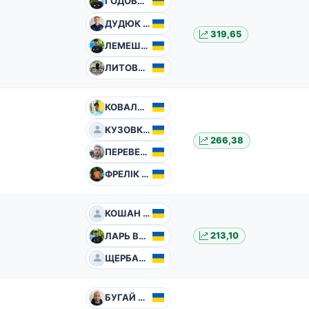
ГОДОВАНЕЦЬ Владислав
ДУДЮК Микола
319,65
ЛЕМЕШЕВСЬКИЙ Валентин
ЛИТОВЧЕНКО Артем
КОВАЛЬЧУК Валерій
КУЗОВКІН Микола
266,38
ПЕРЕВЕРТЕНЬ Юрій
ФРЕЛІК Сергій
КОШАН В'ячеслав
ЛАРЬ Василь
213,10
ЩЕРБАН Роман
БУГАЙ Дмитро