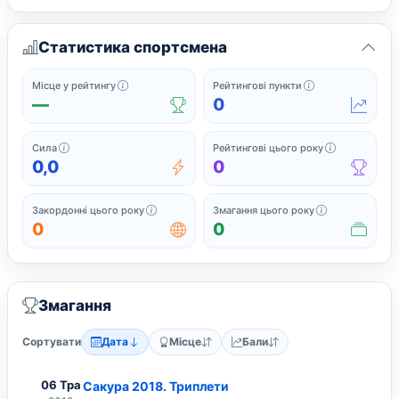
Статистика спортсмена
Офіційне місце у поточному рейтингу серед спортс
Поточні рейтинг
Місце у рейтингу
Рейтингові пункти
—
0
Сила підсумовує найсильніші нещодавні рейтингові результати
Завершені з
Сила
Рейтингові цього року
0,0
0
Закордонні змагання, у яких спортсмен грав 
Усі змагання,
Закордонні цього року
Змагання цього року
0
0
Змагання
Сортувати
Дата
Місце
Бали
06 Тра
Сакура 2018. Триплети