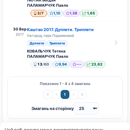
ЛЮТАК Богдан
ПАЛАМАРЧУК Павло
/
3
7
1,10
1,58
1,65
30 Вер
Каштан 2017. Дуплети. Триплети
2017
Ужгород, парк Підзамковий
Дуплети
Триплети
КОВАЛЬЧУК Тетяна
ПАЛАМАРЧУК Павло
/
13
60
9,94
---
23,62
Показано 1 - 4 з 4 змагань
1
Змагань на сторінку
Цей веб-ресурс може використовувати вашу