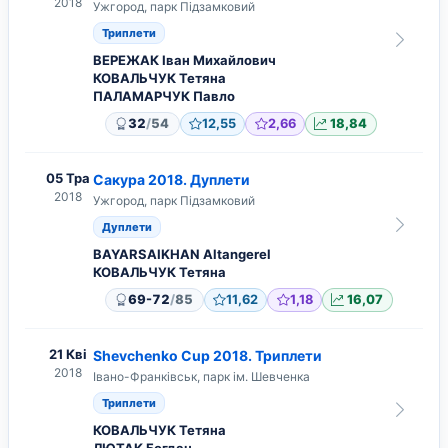
2018
Ужгород, парк Підзамковий
Триплети
ВЕРЕЖАК Іван Михайлович
КОВАЛЬЧУК Тетяна
ПАЛАМАРЧУК Павло
/
32
54
12,55
2,66
18,84
05 Тра
Сакура 2018. Дуплети
2018
Ужгород, парк Підзамковий
Дуплети
BAYARSAIKHAN Altangerel
КОВАЛЬЧУК Тетяна
/
69-72
85
11,62
1,18
16,07
21 Кві
Shevchenko Cup 2018. Триплети
2018
Івано-Франківськ, парк ім. Шевченка
Триплети
КОВАЛЬЧУК Тетяна