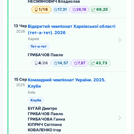
НЕСМЯНОВИЧ Владислав
/
1
16
17,31
26,18
69,25
13 Чер
Відкритий чемпіонат Харківської області
2026
(тет-а-тет). 2026
Харків
Тет-а-тет
ГРИБАЧОВ Павло
/
4
26
14,57
7,87
43,73
15 Сер
Командний чемпіонат України. 2025.
2025
Клуби
Київ
Клуби
БУГАЙ Дмитро
ГРИБАЧОВ Павло
ГРИБАЧОВА Ганна
КІПРИЧ Світлана
КОВАЛЕНКО Ігор