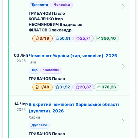
Триплети
Чоловіки
ГРИБАЧОВ Павло
КОВАЛЕНКО Ігор
НЕСМЯНОВИЧ Владислав
ФІЛАТОВ Олександр
/
3
19
50,91
25,71
356,40
03 Лип
Чемпіонат України (тир, чоловіки). 2026
2026
Київ
Тир
Чоловіки
ГРИБАЧОВ Павло
/
1
48
31,52
20,87
378,26
14 Чер
Відкритий чемпіонат Харківської області
2026
(дуплети). 2026
Харків
Дуплети
ГРИБАЧОВ Павло