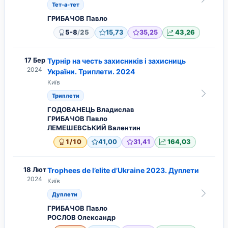
Тет-а-тет
ГРИБАЧОВ Павло
/
5-8
25
15,73
35,25
43,26
17 Бер
Турнір на честь захисників і захисниць
2024
України. Триплети. 2024
Київ
Триплети
ГОДОВАНЕЦЬ Владислав
ГРИБАЧОВ Павло
ЛЕМЕШЕВСЬКИЙ Валентин
/
1
10
41,00
31,41
164,03
18 Лют
Trophees de l’elite d’Ukraine 2023. Дуплети
2024
Київ
Дуплети
ГРИБАЧОВ Павло
РОСЛОВ Олександр