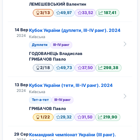
ЛЕМЕШЕВСЬКИЙ Валентин
/
3
13
49,97
33,52
187,41
14 Вер
Кубок України (дуплети, ІІІ-IV ранг). 2024
2024
Київська
Дуплети
ІІІ-IV ранг
ГОДОВАНЕЦЬ Владислав
ГРИБАЧОВ Павло
/
2
18
49,73
37,50
298,38
13 Вер
Кубок України (тети, ІІІ-IV ранг). 2024
2024
Київська
Тет-а-тет
ІІІ-IV ранг
ГРИБАЧОВ Павло
/
1
22
29,32
31,50
219,90
29 Сер
Командний чемпіонат України (ІІІ ранг).
2024