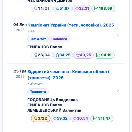
НЕСМЯНОВИЧ Дмитро
/
11
21
51,87
32,31
168,59
04 Лип
Чемпіонат України (тети, чоловіки). 2025
2025
Київ
Тет-а-тет
Чоловіки
ГРИБАЧОВ Павло
/
26
34
34,25
40,25
94,19
25 Тра
Відкритий чемпіонат Київської області
2025
(триплети). 2025
Київська
Триплети
ГОДОВАНЕЦЬ Владислав
ГРИБАЧОВ Павло
ЛЕМЕШЕВСЬКИЙ Валентин
/
3
22
59,32
30,54
311,47