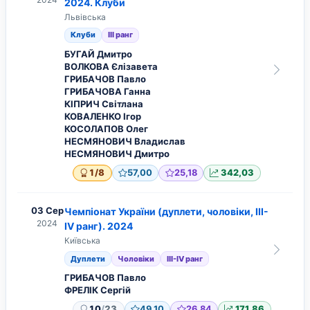
2024. Клуби
Львівська
Клуби
ІІІ ранг
БУГАЙ Дмитро
ВОЛКОВА Єлізавета
ГРИБАЧОВ Павло
ГРИБАЧОВА Ганна
КІПРИЧ Світлана
КОВАЛЕНКО Ігор
КОСОЛАПОВ Олег
НЕСМЯНОВИЧ Владислав
НЕСМЯНОВИЧ Дмитро
/
1
8
57,00
25,18
342,03
03 Сер
Чемпіонат України (дуплети, чоловіки, ІІІ-
2024
IV ранг). 2024
Київська
Дуплети
Чоловіки
ІІІ-IV ранг
ГРИБАЧОВ Павло
ФРЕЛІК Сергій
/
10
23
49,10
26,84
171,86