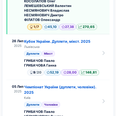
КОСОЛАПОВ Олег
ЛЕМЕШЕВСЬКИЙ Валентин
НЕСМЯНОВИЧ Владислав
НЕСМЯНОВИЧ Дмитро
ФІЛАТОВ Олександр
/
1
7
45,10
27,38
270,65
26 Лип
Кубок України. Дуплети, мікст. 2025
2025
Львівська
Дуплети
Мікст
ГРИБАЧОВ Павло
ГРИБАЧОВА Ганна
/
9
20
52,19
28,00
146,81
05 Лип
Чемпіонат України (дуплети, чоловіки).
2025
2025
Київ
Дуплети
Чоловіки
ГРИБАЧОВ Павло