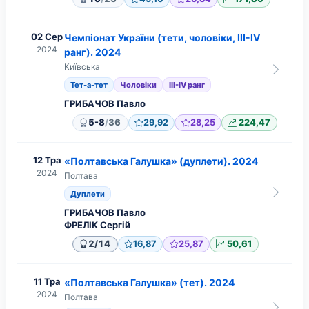
02 Сер
Чемпіонат України (тети, чоловіки, ІІІ-IV
2024
ранг). 2024
Київська
Тет-а-тет
Чоловіки
ІІІ-IV ранг
ГРИБАЧОВ Павло
/
5-8
36
29,92
28,25
224,47
12 Тра
«Полтавська Галушка» (дуплети). 2024
2024
Полтава
Дуплети
ГРИБАЧОВ Павло
ФРЕЛІК Сергій
/
2
14
16,87
25,87
50,61
11 Тра
«Полтавська Галушка» (тет). 2024
2024
Полтава