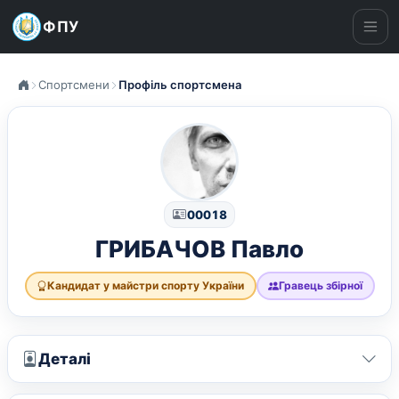
ФПУ
Ме
Спортсмени
Профіль спортсмена
00018
ГРИБАЧОВ Павло
Кандидат у майстри спорту України
Гравець збірної
Деталі