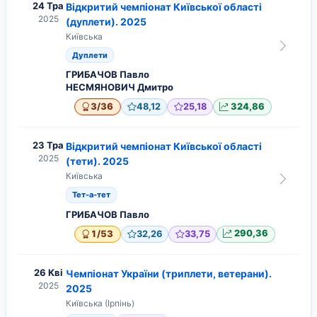
24 Тра
Відкритий чемпіонат Київської області
2025
(дуплети). 2025
Київська
Дуплети
ГРИБАЧОВ Павло
НЕСМЯНОВИЧ Дмитро
/
3
36
48,12
25,18
324,86
23 Тра
Відкритий чемпіонат Київської області
2025
(тети). 2025
Київська
Тет-а-тет
ГРИБАЧОВ Павло
/
1
53
32,26
33,75
290,36
26 Кві
Чемпіонат України (триплети, ветерани).
2025
2025
Київська (Ірпінь)