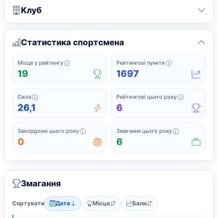
Клуб
Статистика спортсмена
Офіційне місце у поточному рейтингу серед спортс
Поточні рейтинг
Місце у рейтингу
Рейтингові пункти
19
1697
Сила підсумовує найсильніші нещодавні рейтингові результати
Завершені з
Сила
Рейтингові цього року
26,1
6
Закордонні змагання, у яких спортсмен грав 
Усі змагання,
Закордонні цього року
Змагання цього року
0
6
Змагання
Сортувати
Дата
Місце
Бали