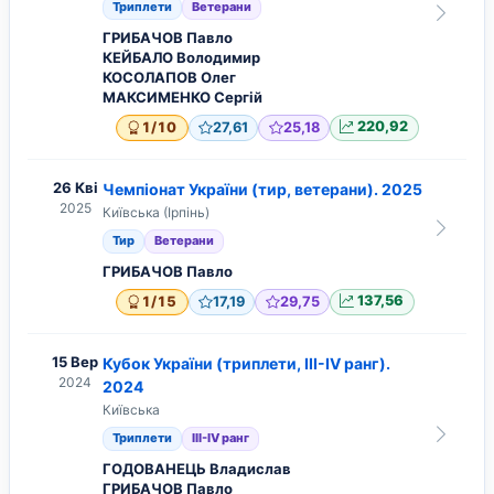
Триплети
Ветерани
ГРИБАЧОВ Павло
КЕЙБАЛО Володимир
КОСОЛАПОВ Олег
МАКСИМЕНКО Сергій
/
1
10
27,61
25,18
220,92
26 Кві
Чемпіонат України (тир, ветерани). 2025
2025
Київська (Ірпінь)
Тир
Ветерани
ГРИБАЧОВ Павло
/
1
15
17,19
29,75
137,56
15 Вер
Кубок України (триплети, ІІІ-IV ранг).
2024
2024
Київська
Триплети
ІІІ-IV ранг
ГОДОВАНЕЦЬ Владислав
ГРИБАЧОВ Павло