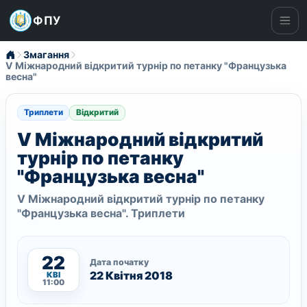
ФПУ
Ме
Змагання
V Міжнародний відкритий турнір по петанку "Французька
весна"
Триплети
Відкритий
V Міжнародний відкритий
турнір по петанку
"Французька весна"
V Міжнародний відкритий турнір по петанку
"Французька весна". Триплети
22
Дата початку
22 Квітня 2018
КВІ
11:00