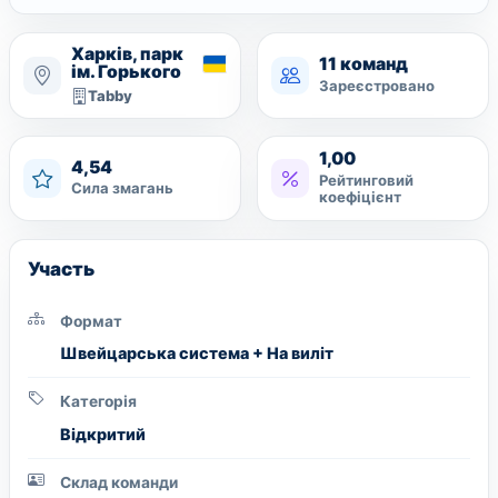
Харків, парк
11 команд
ім. Горького
Зареєстровано
Tabby
1,00
4,54
Рейтинговий
Сила змагань
коефіцієнт
Участь
Формат
Швейцарська система + На виліт
Категорія
Вiдкритий
Склад команди