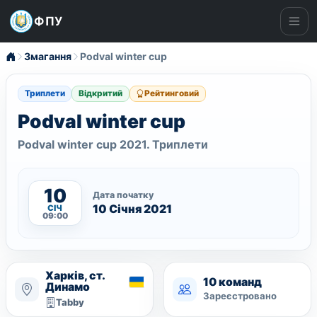
ФПУ
Ме
Змагання
Podval winter cup
Триплети
Відкритий
Рейтинговий
Podval winter cup
Podval winter cup 2021. Триплети
10
Дата початку
10 Січня 2021
СІЧ
09:00
Харків, ст.
10 команд
Динамо
Зареєстровано
Tabby