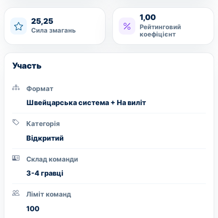
1,00
25,25
Рейтинговий
Сила змагань
коефіцієнт
Участь
Формат
Швейцарська система + На виліт
Категорія
Вiдкритий
Склад команди
3-4 гравці
Ліміт команд
100