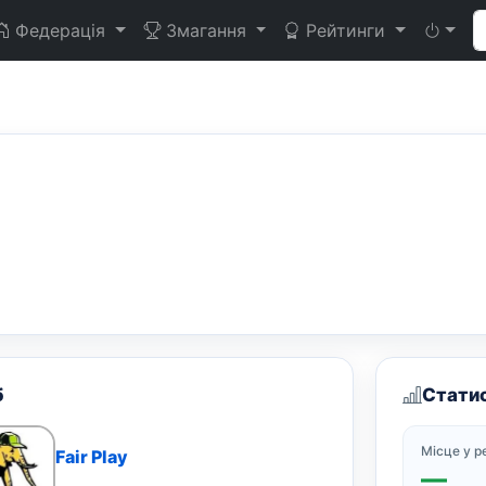
Федерація
Змагання
Рейтинги
б
Стати
Місце у р
Fair Play
—