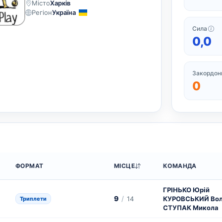
Місто
Харків
Регіон
Україна
Си
Сила
0,0
Закордонн
0
ФОРМАТ
МІСЦЕ
КОМАНДА
ГРІНЬКО Юрій
9
/
14
КУРОВСЬКИЙ Во
Триплети
СТУПАК Микола