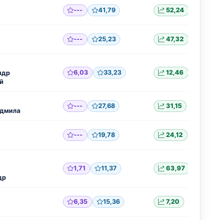
---
41,79
52,24
---
25,23
47,32
ндр
6,03
33,23
12,46
й
---
27,68
31,15
дмила
---
19,78
24,12
1,71
11,37
63,97
др
6,35
15,36
7,20