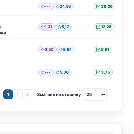
---
24,95
36,26
й
1,31
5,17
12,28
ндр
2,50
9,94
5,91
---
5,00
3,75
1
Змагань на сторінку