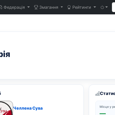
Федерація
Змагання
Рейтинги
ія
б
Стати
Місце у р
Челлена Сува
—