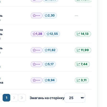
я
—
ль
---
2,30
я
ло
ль
1,28
12,55
14,13
я
ль
---
11,62
11,99
я
---
5,17
7,44
я
я
---
9,94
3,11
на
1
Змагань на сторінку