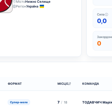
Місто
Нижнє Селище
Регіон
Україна
Си
Сила
0,0
Закордонн
0
ФОРМАТ
МІСЦЕ
КОМАНДА
7
/
18
ТОДАВЧИЧ Марі
Супер-меле