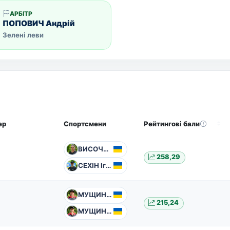
АРБІТР
ПОПОВИЧ Андрій
Зелені леви
ер
Спортсмени
Рейтингові бали
ВИСОЧАНСЬКА Власта
258,29
СЕХІН Ігор
МУЩИНКА Анатолій
215,24
МУЩИНКА Наталія