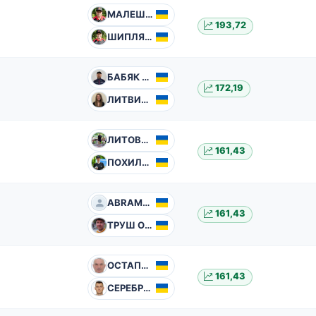
МАЛЕШ Володимир
193,72
ШИПЛЯК Юрій
БАБЯК Сергій
172,19
ЛИТВИН Лілія
ЛИТОВЧЕНКО Артем
161,43
ПОХИЛЬКО-ЛИТОВЧЕНКО Яна
ABRAMOV Anton
161,43
ТРУШ Олександр
ОСТАПЧУК Анатолій
161,43
СЕРЕБРЯКОВ Сергій