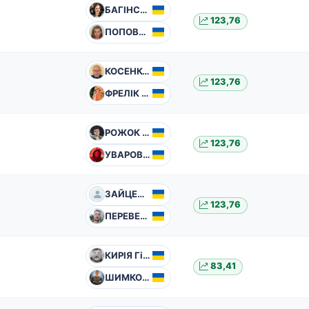
БАГІНСЬКА Марія
123,76
ПОПОВИЧ Ксенія
КОСЕНКО Сергій
123,76
ФРЕЛІК Вікторія
РОЖОК Олександр
123,76
УВАРОВА Юлія
ЗАЙЦЕВ Валерій
123,76
ПЕРЕВЕРТЕНЬ Юрій
КИРІЯ Гіоргі
83,41
ШИМКО Андрій