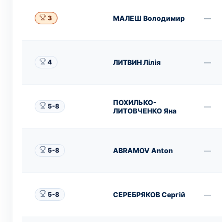
МАЛЕШ Володимир
—
3
ЛИТВИН Лілія
—
4
ПОХИЛЬКО-
—
5-8
ЛИТОВЧЕНКО Яна
ABRAMOV Anton
—
5-8
СЕРЕБРЯКОВ Сергій
—
5-8