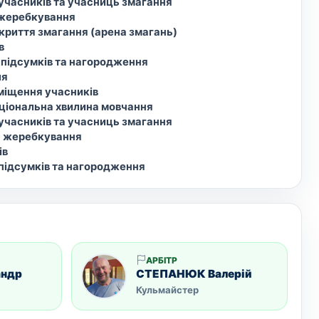
 учасників та учасниць змагання
 жеребкування
дкриття змагання (арена змагань)
в
 підсумків та нагородження
ля
зміщення учасників
аціональна хвилина мовчання
 учасників та учасниць змагання
я жеребкування
ів
 підсумків та нагородження
АРБІТР
андр
СТЕПАНЮК Валерій
Кульмайстер