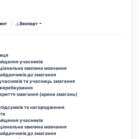
ент
Експорт
ниця
зміщення учасників
аціональна хвилина мовчання
 майданчиків до змагання
 учасників та учасниць змагання
 жеребкування
дкриття змагання (арена змагань)
 підсумків та нагородження
ота
зміщення учасників
аціональна хвилина мовчання
 майданчиків до змагання