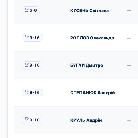
КУСЕНЬ Світлана
—
5-8
РОСЛОВ Олександр
—
9-16
БУГАЙ Дмитро
—
9-16
СТЕПАНЮК Валерій
—
9-16
КРУЛЬ Андрій
—
9-16