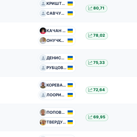
КРИШТОФ Олександр
80,71
САВЧУК Михайло
КАЧАН Володимир
78,02
ОНУЧКО Роман
ДЕНИСЕНКО Максим
75,33
РУБЦОВА Світлана
КОРЕВА Володимир
72,64
ЛООРИТС Марек
ПОПОВИЧ Андрій
69,95
ТВЕРДУН Іван