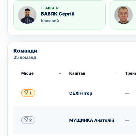
АРБІТР
БАБЯК Сергій
Кошовий
Команди
35 команд
Місце
Капітан
Трен
СЕХІН Ігор
—
1
МУЩИНКА Анатолій
—
2