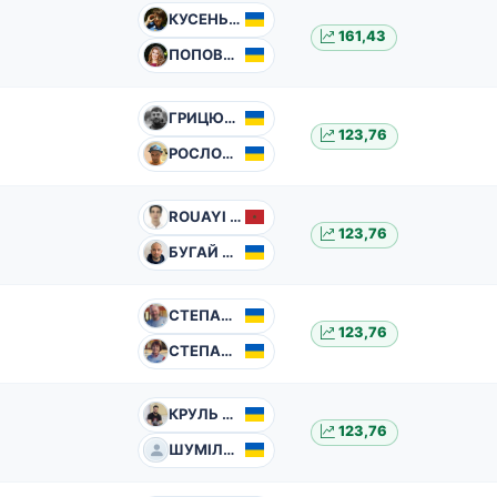
КУСЕНЬ Світлана
161,43
ПОПОВИЧ Наталія
ГРИЦЮК Тарас
123,76
РОСЛОВ Олександр
ROUAYI Morad
123,76
БУГАЙ Дмитро
СТЕПАНЮК Валерій
123,76
СТЕПАНЮК Галина
КРУЛЬ Андрій
123,76
ШУМІЛЕНКО Віталій