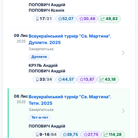
ПОПОВИЧ Андрій
ПОПОВИЧ Ксенія
/
17
31
52,07
30,46
48,82
09 Лис
Всеукраїнський турнір "Св. Мартина".
2025
Дуплети. 2025
Закарпатська
Дуплети
КРУЛЬ Андрій
ПОПОВИЧ Андрій
/
33
34
44,57
13,87
43,18
08 Лис
Всеукраїнський турнір "Св. Мартина".
2025
Тети. 2025
Закарпатська
Тет-а-тет
ПОПОВИЧ Андрій
/
9-16
64
39,75
27,75
114,28