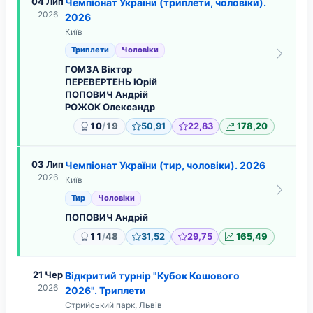
04 Лип
Чемпіонат України (триплети, чоловіки).
2026
2026
Київ
Триплети
Чоловіки
ГОМЗА Віктор
ПЕРЕВЕРТЕНЬ Юрій
ПОПОВИЧ Андрій
РОЖОК Олександр
/
10
19
50,91
22,83
178,20
03 Лип
Чемпіонат України (тир, чоловіки). 2026
2026
Київ
Тир
Чоловіки
ПОПОВИЧ Андрій
/
11
48
31,52
29,75
165,49
21 Чер
Відкритий турнір "Кубок Кошового
2026
2026". Триплети
Стрийський парк, Львів