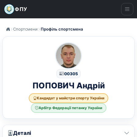
ФПУ
Ме
Спортсмени
Профіль спортсмена
00305
ПОПОВИЧ Андрій
Кандидат у майстри спорту України
Арбітр Федерації петанку України
Деталі