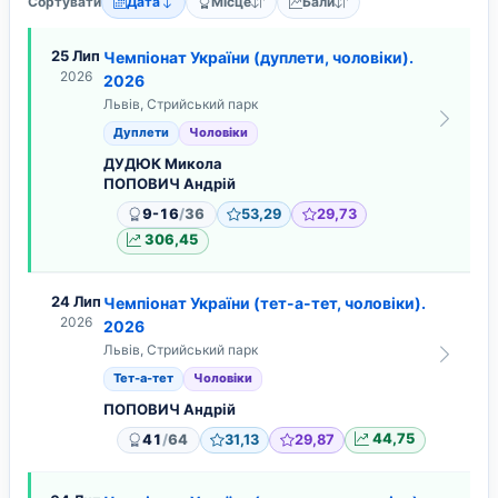
Сортувати
Дата
Місце
Бали
25 Лип
Чемпіонат України (дуплети, чоловіки).
2026
2026
Львів, Стрийський парк
Дуплети
Чоловіки
ДУДЮК Микола
ПОПОВИЧ Андрій
/
9-16
36
53,29
29,73
306,45
24 Лип
Чемпіонат України (тет-а-тет, чоловіки).
2026
2026
Львів, Стрийський парк
Тет-а-тет
Чоловіки
ПОПОВИЧ Андрій
/
41
64
31,13
29,87
44,75