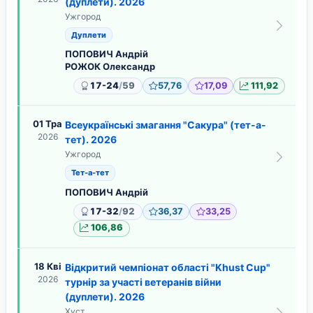
(дуплети). 2026
Ужгород
Дуплети
ПОПОВИЧ Андрій
РОЖОК Олександр
/
17-24
59
57,76
17,09
111,92
01 Тра
Всеукраїнські змагання "Сакура" (тет-а-
2026
тет). 2026
Ужгород
Тет-а-тет
ПОПОВИЧ Андрій
/
17-32
92
36,37
33,25
106,86
18 Кві
Відкритий чемпіонат області "Khust Cup"
2026
турнір за участі ветеранів війни
(дуплети). 2026
Хуст