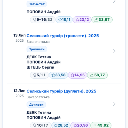
Тет-а-тет
ПОПОВИЧ Андрій
/
9-16
32
18,11
23,12
33,97
13 Лип
Селиський турнір (триплети). 2025
2025
Закарпатська
Триплети
ДЕЯК Тетяна
ПОПОВИЧ Андрій
ШТЕЦЬ Сергій
/
5
11
33,58
14,95
58,77
12 Лип
Селиський турнір (дуплети). 2025
2025
Закарпатська
Дуплети
ДЕЯК Тетяна
ПОПОВИЧ Андрій
/
10
17
28,52
20,96
49,92