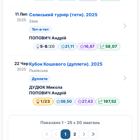
11 Лип
Селиський турнір (тети). 2025
2025
Зака
Тет-а-тет
ПОПОВИЧ Андрій
/
5-8
20
21,11
16,87
58,07
22 Чер
Кубок Кошового (дуплети). 2025
2025
Львівська
Дуплети
ДУДЮК Микола
ПОПОВИЧ Андрій
/
1
23
39,50
27,43
197,52
Показано 1 - 25 з 30 змагань
1
2