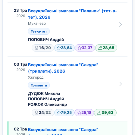
23 Тра
Всеукраїнські змагання "Паланок" (тет-а-
2026
тет). 2026
Мукачево
Тет-а-тет
ПОПОВИЧ Андрій
/
16
20
28,64
32,37
28,65
03 Тра
Всеукраїнські змагання "Сакура"
2026
(триплети). 2026
Ужгород
Триплети
ДУДЮК Микола
ПОПОВИЧ Андрій
РОЖОК Олександр
/
24
32
79,25
25,18
39,63
02 Тра
Всеукраїнські змагання "Сакура"
2026