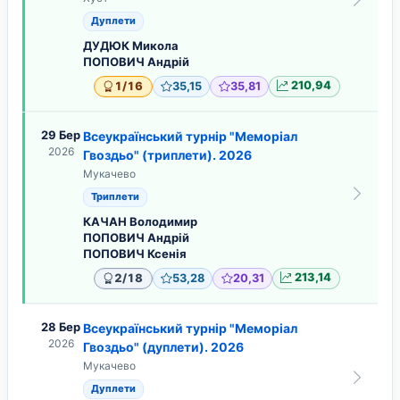
Дуплети
ДУДЮК Микола
ПОПОВИЧ Андрій
/
1
16
35,15
35,81
210,94
29 Бер
Всеукраїнський турнір "Меморіал
2026
Гвоздьо" (триплети). 2026
Мукачево
Триплети
КАЧАН Володимир
ПОПОВИЧ Андрій
ПОПОВИЧ Ксенія
/
2
18
53,28
20,31
213,14
28 Бер
Всеукраїнський турнір "Меморіал
2026
Гвоздьо" (дуплети). 2026
Мукачево
Дуплети