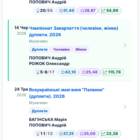
ПОПОВИЧ Андрій
/
20
55
31,40
28,87
54,96
14 Чер
Чемпіонат Закарпаття (чоловіки, жінки)
2026
дуплети. 2026
Мукачево
Дуплети
Чоловіки
Жінки
ПОПОВИЧ Андрій
РОЖОК Олександр
/
5-8
17
42,10
25,48
115,78
24 Тра
Всеукраїнські змагання "Паланок"
2026
(дуплети). 2026
Мукачево
Дуплети
БАГІНСЬКА Марія
ПОПОВИЧ Андрій
/
11
12
37,25
25,00
23,28