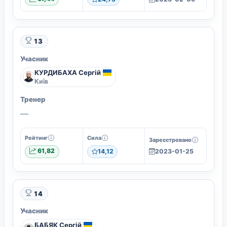
13
Учасник
КУРДИБАХА Сергій
Київ
Тренер
—
Рейтинг
Сила
Зареєстровано
61,82
14,12
2023-01-25
14
Учасник
БАБЯК Сергій