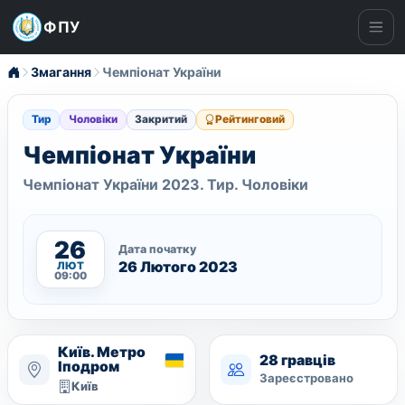
ФПУ
Ме
Змагання
Чемпіонат України
Тир
Чоловіки
Закритий
Рейтинговий
Чемпіонат України
Чемпіонат України 2023. Тир. Чоловіки
26
Дата початку
26 Лютого 2023
ЛЮТ
09:00
Київ. Метро
28 гравців
Іподром
Зареєстровано
Київ