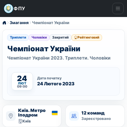
ФПУ
Ме
Змагання
Чемпіонат України
Триплети
Чоловіки
Закритий
Рейтинговий
Чемпіонат України
Чемпіонат України 2023. Триплети. Чоловіки
24
Дата початку
24 Лютого 2023
ЛЮТ
09:00
Київ. Метро
12 команд
Іподром
Зареєстровано
Київ