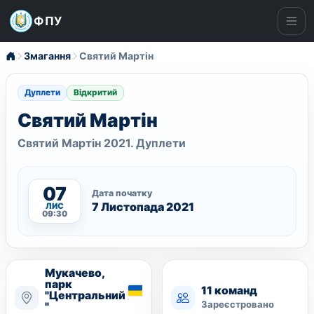
ФПУ
Ме
Змагання
Святий Мартін
Дуплети
Відкритий
Святий Мартін
Святий Мартін 2021. Дуплети
07
Дата початку
7 Листопада 2021
ЛИС
09:30
Мукачево,
парк
11 команд
"Центральний
Зареєстровано
"