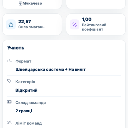
Мукачево
1,00
22,57
Рейтинговий
Сила змагань
коефіцієнт
Участь
Формат
Швейцарська система + На виліт
Категорія
Вiдкритий
Склад команди
2 гравці
Ліміт команд