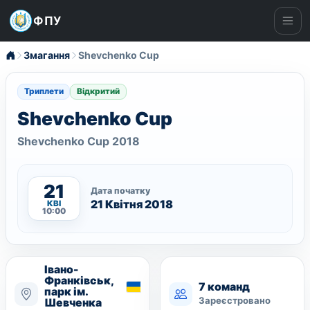
ФПУ
Ме
Змагання
Shevchenko Cup
Триплети
Відкритий
Shevchenko Cup
Shevchenko Cup 2018
21
Дата початку
21 Квітня 2018
КВІ
10:00
Івано-
Франківськ,
7 команд
парк ім.
Зареєстровано
Шевченка