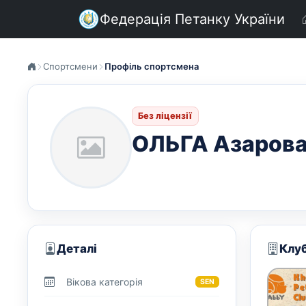
Федерація Петанку України
Спортсмени
Профіль спортсмена
Без ліцензії
ОЛЬГА Азаров
Деталі
Клу
Вікова категорія
SEN