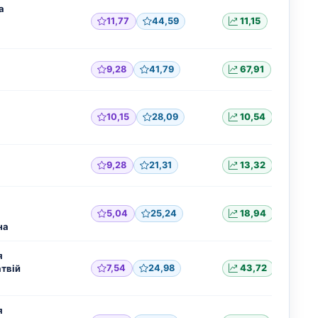
а
11,77
44,59
11,15
9,28
41,79
67,91
10,15
28,09
10,54
9,28
21,31
13,32
5,04
25,24
18,94
на
я
твій
7,54
24,98
43,72
я