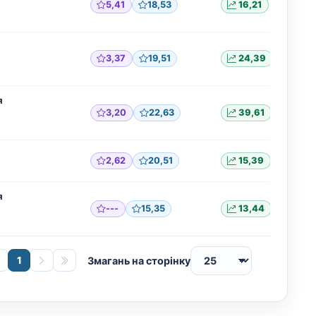
5,41
18,53
16,21
3,37
19,51
24,39
я
3,20
22,63
39,61
2,62
20,51
15,39
я
---
15,35
13,44
1
Змагань на сторінку