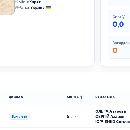
Місто
Харків
Регіон
Україна
Си
Сила
0,0
Закордонн
0
ФОРМАТ
МІСЦЕ
КОМАНДА
ОЛЬГА Азарова
5
/
8
СЕРГІЙ Азаров
Триплети
ЮРЧЕНКО Світла