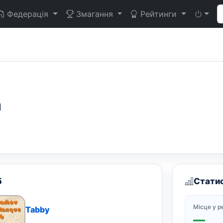
Федерація
Змагання
Рейтинги
а
б
Стати
Місце у р
Tabby
—