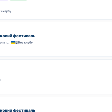
з клубу
нковий фестиваль
Нижнє Селище, Закарпаття
Без клубу
н
нковий фестиваль