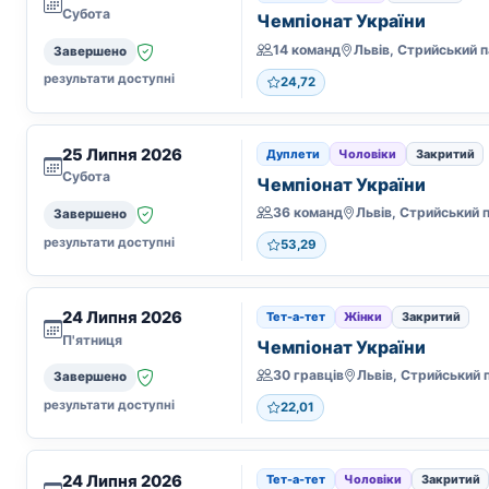
Субота
Чемпіонат України
14 команд
Завершено
результати доступні
24,72
25 Липня 2026
Дуплети
Чоловіки
Закритий
Субота
Чемпіонат України
36 команд
Завершено
результати доступні
53,29
24 Липня 2026
Тет-а-тет
Жінки
Закритий
П'ятниця
Чемпіонат України
30 гравців
Завершено
результати доступні
22,01
24 Липня 2026
Тет-а-тет
Чоловіки
Закритий