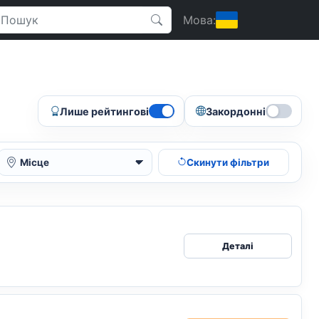
Мова:
Лише рейтингові
Закордонні
Скинути фільтри
Місце
Деталі