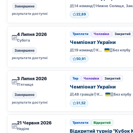
14 команд
Завершено
результати доступні
22,89
4 Липня 2026
Триплети
Чоловіки
Закритий
Субота
Чемпіонат України
19 команд
Київ
Без клубу
Завершено
результати доступні
50,91
3 Липня 2026
Тир
Чоловіки
Закритий
П'ятниця
Чемпіонат України
48 гравців
Київ
Без клубу
Завершено
результати доступні
31,52
21 Червня 2026
Триплети
Відкритий
Неділя
Відкритий турнір "Кубок