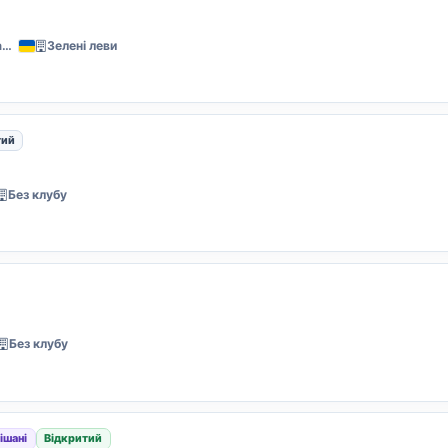
Львів, Стрийський парк
Зелені леви
тий
Без клубу
Без клубу
ішані
Відкритий