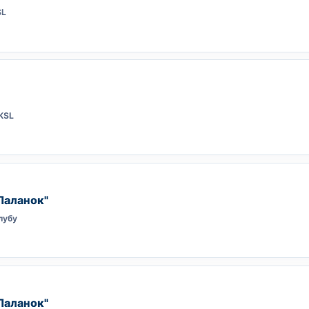
SL
KSL
Паланок"
лубу
Паланок"