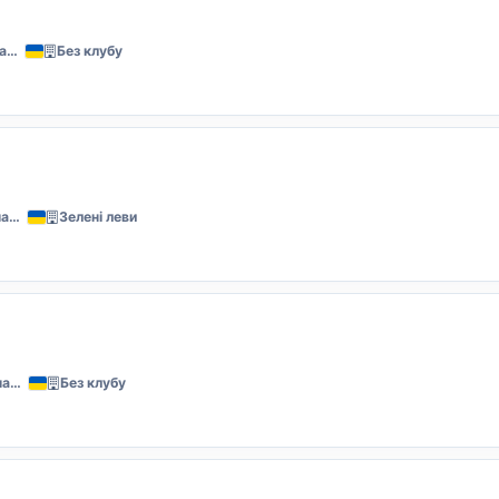
Львів, Стрийський парк
Без клубу
Львів, Стрийський парк
Зелені леви
Львів, Стрийський парк
Без клубу