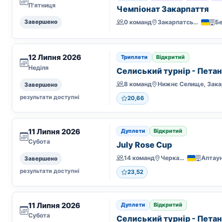
П'ятниця
Чемпіонат Закарпаття
0 команд
Закарпатська
Бе
Завершено
12 Липня 2026
Триплети
Відкритий
Неділя
Селиський турнір - Пета
8 команд
Завершено
результати доступні
20,66
11 Липня 2026
Дуплети
Відкритий
Субота
July Rose Cup
14 команд
Черкаси
Аптау
Завершено
результати доступні
23,52
11 Липня 2026
Дуплети
Відкритий
Субота
Селиський турнір - Пета