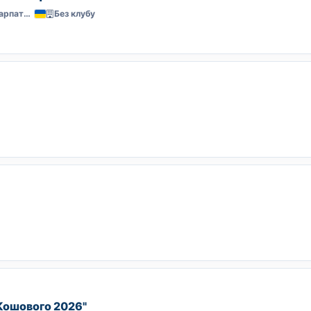
Нижнє Селище, Закарпаття
Без клубу
 Кошового 2026"