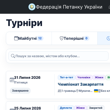
Федерація Петанку України
Турніри
Майбутні
Теперішні
12
0
Пошук
31 Липня 2026
Тет-а-тет
Чоловіки
Жінки
В
П'ятниця
Чемпіонат Закарпаття
1 гравець
Мукачево
Без к
Завершено
25 Липня 2026
Дуплети
Жінки
Закритий