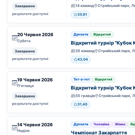
14 команд
Завершено
результати доступні
35,91
20 Червня 2026
Дуплети
Відкритий
Субота
Відкритий турнір "Кубок
35 команд
Завершено
результати доступні
43,04
19 Червня 2026
Тет-а-тет
Відкритий
П'ятниця
Відкритий турнір "Кубок
55 гравців
Завершено
результати доступні
31,40
14 Червня 2026
Дуплети
Чоловіки
Жінки
Ві
Неділя
Чемпіонат Закарпаття