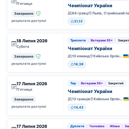
П'ятниця
Чемпіонат України
64 гравці
Завершено
результати доступні
31,13
18 Липня 2026
Триплети
Ветерани 55+
Закри
Субота
Чемпіонат України
10 команд
Київська (Ірпінь)
Завершено
результати доступні
16,39
17 Липня 2026
Тир
Ветерани 55+
Закритий
П'ятниця
Чемпіонат України
13 гравців
Київська (Ірпінь)
Завершено
результати доступні
14,43
17 Липня 2026
Дуплети
Чоловіки
Жінки
Зм