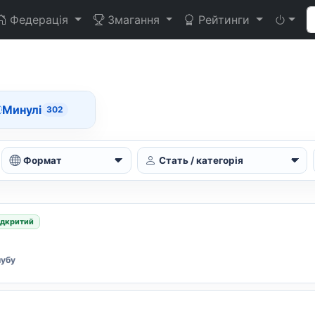
Федерація
Змагання
Рейтинги
Минулі
302
Формат
Стать / категорія
ідкритий
лубу