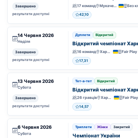
17 команд
Мукачево
Без к
Завершено
результати доступні
42,10
14 Червня 2026
Дуплети
Відкритий
Неділя
Відкритий чемпіонат Харк
16 команд
Харків
Fair Play
Завершено
результати доступні
17,31
13 Червня 2026
Тет-а-тет
Відкритий
Субота
Відкритий чемпіонат Харк
26 гравців
Харків
Fair Pla
Завершено
результати доступні
14,57
6 Червня 2026
Триплети
Жінки
Закритий
Субота
Чемпіонат України