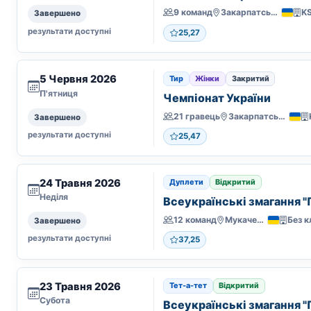
9 команд
Закарпатська
K
Завершено
результати доступні
25,27
5 Червня 2026
Тир
Жінки
Закритий
П'ятниця
Чемпіонат України
21 гравець
Закарпатська
Завершено
результати доступні
25,47
24 Травня 2026
Дуплети
Відкритий
Неділя
Всеукраїнські змагання "
12 команд
Мукачево
Без к
Завершено
результати доступні
37,25
23 Травня 2026
Тет-а-тет
Відкритий
Субота
Всеукраїнські змагання "