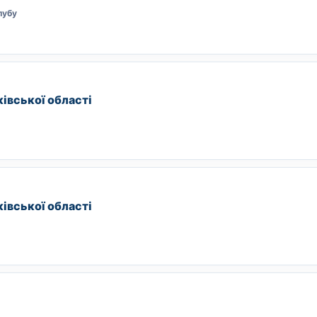
лубу
івської області
івської області
y