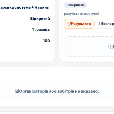
Завершено
рська система + На виліт
результати доступні
Вiдкритий
Результати
Експор
1 гравець
100
Організаторів або арбітрів не вказано.