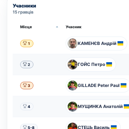
Учасники
15 гравців
Місце
Учасник
КАМЕНЄВ Андрій
1
ГОЙС Петро
2
GILLADE Peter Paul
3
МУЩИНКА Анатолій
4
СТЕЦЬ Василь
5-8