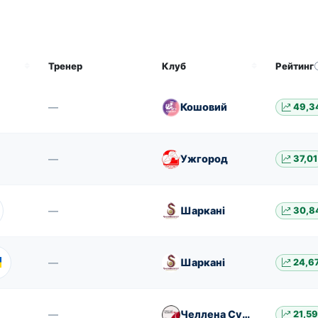
Тренер
Клуб
Рейтинг
—
Кошовий
49,3
—
Ужгород
37,01
—
Шаркані
30,8
—
Шаркані
24,6
—
Челлена Сува
21,5