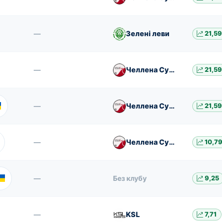
—
Зелені леви
21,5
—
Челлена Сува
21,5
—
Челлена Сува
21,5
—
Челлена Сува
10,7
—
Без клубу
9,25
—
KSL
7,71