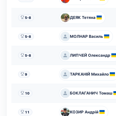
ДЕЯК Тетяна
5-8
МОЛНАР Василь
5-8
ЛИПЧЕЙ Олександр
5-8
ТАРКАНІЙ Михайло
9
БОКЛАГАНИЧ Томаш
10
КОЗИР Андрій
11