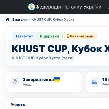
Федерація Петанку України
Змагання
KHUST CUP, Кубок Хуста
Тет-а-тет
Відкритий
Рейтинговий
KHUST CUP, Кубок 
KHUST CUP, Кубок Хуста (тети)
Закарпатська
15 
Зар
Місце
Участь