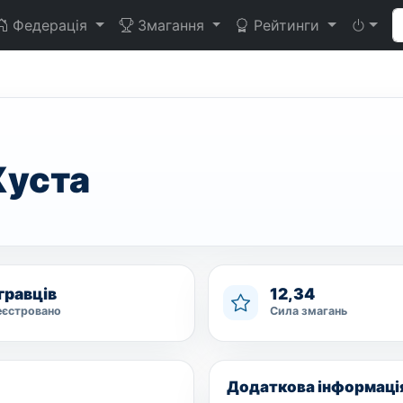
Федерація
Змагання
Рейтинги
Хуста
гравців
12,34
еєстровано
Сила змагань
Додаткова інформаці