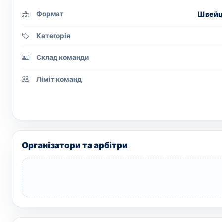
Швейца
Формат
Категорія
Склад команди
Ліміт команд
Організатори та арбітри