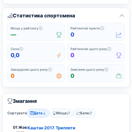
Статистика спортсмена
Офіційне місце у поточному рейтингу серед спортс
Поточні рейтинг
Місце у рейтингу
Рейтингові пункти
—
0
Сила підсумовує найсильніші нещодавні рейтингові результати
Завершені з
Сила
Рейтингові цього року
0,0
0
Закордонні змагання, у яких спортсмен грав 
Усі змагання,
Закордонні цього року
Змагання цього року
0
0
Змагання
Сортувати
Дата
Місце
Бали
01 Жов
Каштан 2017. Триплети