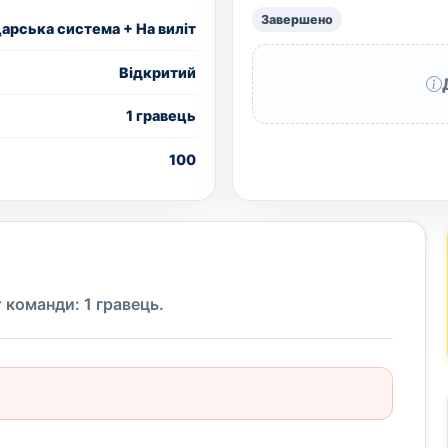
Завершено
рська система + На виліт
Вiдкритий
1 гравець
100
 команди: 1 гравець.