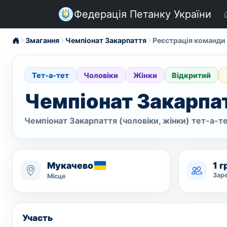
Федерація Петанку України
Змагання
Чемпіонат Закарпаття
Реєстрація команди
Тет-а-тет
Чоловіки
Жінки
Відкритий
Чемпіонат Закарпа
Чемпіонат Закарпаття (чоловіки, жінки) тет-а-т
Мукачево
1 
Зар
Місце
Участь