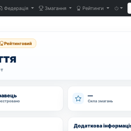
Федерація
Змагання
Рейтинги
Рейтинговий
ття
ет
гравець
—
еєстровано
Сила змагань
Додаткова інформаці