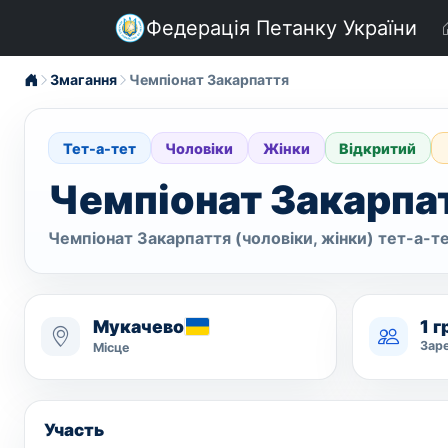
Федерація Петанку України
Змагання
Чемпіонат Закарпаття
Тет-а-тет
Чоловіки
Жінки
Відкритий
Чемпіонат Закарпа
Чемпіонат Закарпаття (чоловіки, жінки) тет-а-т
Мукачево
1 
Зар
Місце
Участь