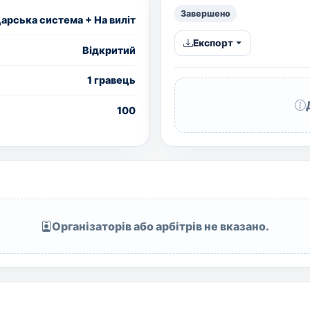
Завершено
рська система + На виліт
Експорт
Вiдкритий
1 гравець
100
Організаторів або арбітрів не вказано.