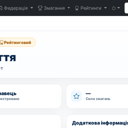
Федерація
Змагання
Рейтинги
Рейтинговий
ття
ет
гравець
—
еєстровано
Сила змагань
Додаткова інформаці