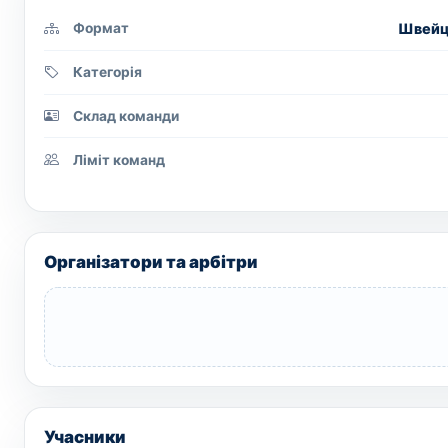
Швейца
Формат
Категорія
Склад команди
Ліміт команд
Організатори та арбітри
Учасники