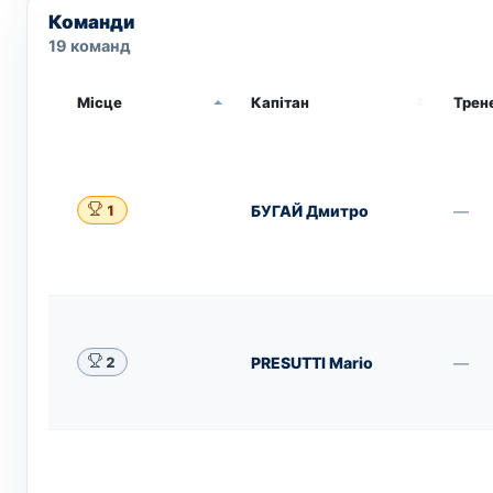
Команди
19 команд
Місце
Капітан
Трен
БУГАЙ Дмитро
—
1
PRESUTTI Mario
—
2