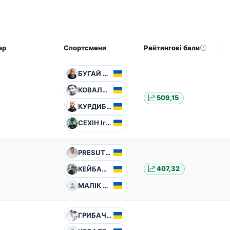
ер
Спортсмени
Рейтингові бали
БУГАЙ Дмитро
КОВАЛЬ Олександр
509,15
КУРДИБАХА Сергій
СЕХІН Ігор
PRESUTTI Mario
КЕЙБАЛО Володимир
407,32
МАЛІК Павло
ГРИБАЧОВ Павло