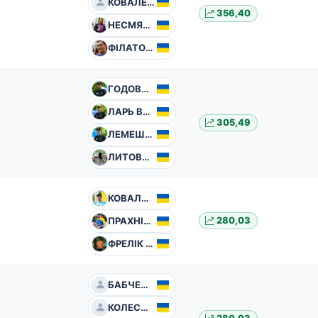
КОВАЛЕНКО Ігор
356,40
НЕСМЯНОВИЧ Владислав
ФІЛАТОВ Олександр
ГОДОВАНЕЦЬ Владислав
ЛАРЬ Василь
305,49
ЛЕМЕШЕВСЬКИЙ Валентин
ЛИТОВЧЕНКО Артем
КОВАЛЬЧУК Валерій
ПРАХНІЦЬКИЙ Всеволод
280,03
ФРЕЛІК Сергій
БАБЧЕНКО Олексій
КОЛЕСНІЧЕНКО Володимир