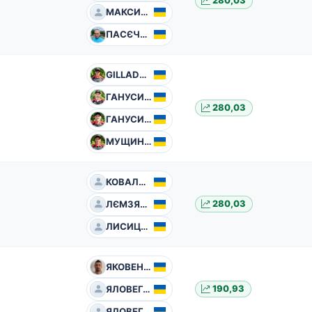
280,03
МАКСИМЕНКО Сергій
ПАСЄЧКО Павло
GILLADE Peter Paul
ГАНУСИЧ Андрій
280,03
ГАНУСИЧ Іван
МУЩИНКА Анатолій
КОВАЛЬЧУК Степан
ЛЄМЗЯКОВ Володимир
280,03
ЛИСИЦЬКИЙ Олексій
ЯКОВЕНКО Анатолій
ЯЛОВЕГА Вадим
190,93
ЯЛОВЕГА Владислав