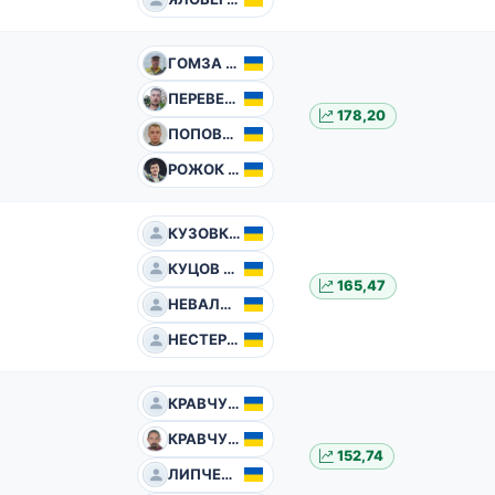
ГОМЗА Віктор
ПЕРЕВЕРТЕНЬ Юрій
178,20
ПОПОВИЧ Андрій
РОЖОК Олександр
КУЗОВКІН Микола
КУЦОВ Сергій
165,47
НЕВАЛЬОННИЙ Дмитро
НЕСТЕРЕНКО Олександр
КРАВЧУК Олександр
КРАВЧУК Юрій
152,74
ЛИПЧЕЙ Олександр