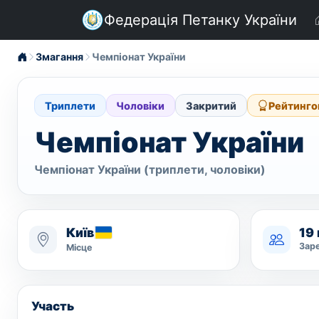
Федерація Петанку України
Змагання
Чемпіонат України
Триплети
Чоловіки
Закритий
Рейтинго
Чемпіонат України
Чемпіонат України (триплети, чоловіки)
Київ
19
Зар
Місце
Участь