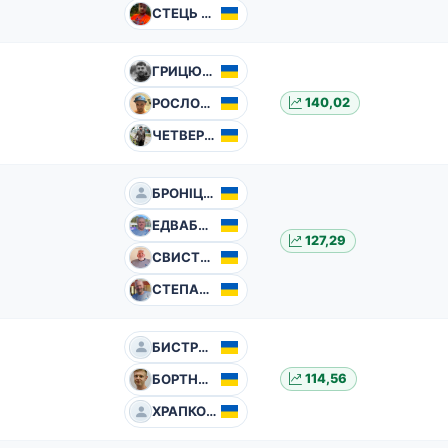
СТЕЦЬ Василь
ГРИЦЮК Тарас
РОСЛОВ Олександр
140,02
ЧЕТВЕРИКОВ Юрій
БРОНІЦЬКИЙ Сергій
ЕДВАБНІК Євген
127,29
СВИСТУНОВ Сергій
СТЕПАНЮК Валерій
БИСТРИЙ Ігор
БОРТНИКОВ Борис
114,56
ХРАПКО Сергій