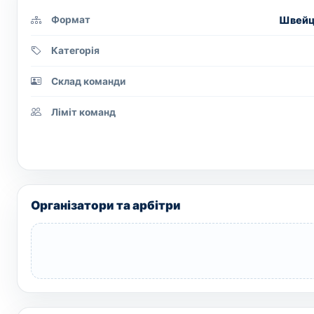
Швейца
Формат
Категорія
Склад команди
Ліміт команд
Організатори та арбітри