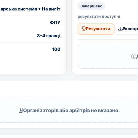
Завершено
рська система + На виліт
результати доступні
ФПУ
Результати
Експор
3-4 гравці
100
Організаторів або арбітрів не вказано.