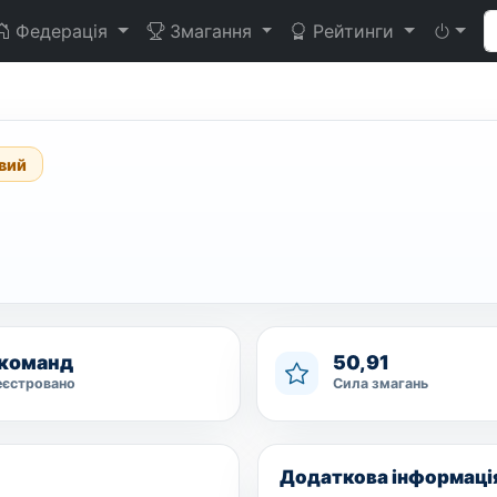
Федерація
Змагання
Рейтинги
вий
 команд
50,91
еєстровано
Сила змагань
Додаткова інформаці