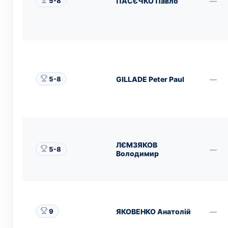
ПАСЄЧКО Павло
—
5-8
GILLADE Peter Paul
—
5-8
ЛЄМЗЯКОВ
—
5-8
Володимир
ЯКОВЕНКО Анатолій
—
9