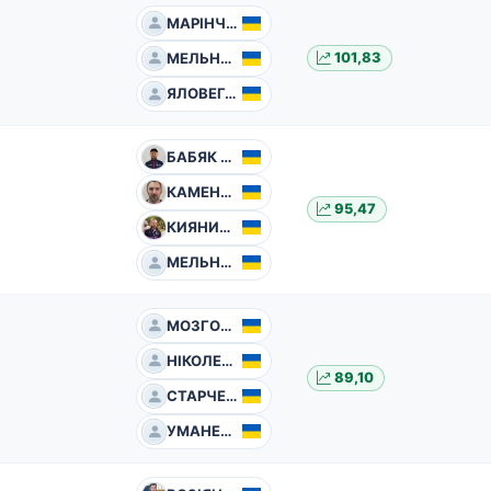
МАРІНЧЕНКО Роман
МЕЛЬНИК Андрій
101,83
ЯЛОВЕГА Георгій
БАБЯК Сергій
КАМЕНЄВ Андрій
95,47
КИЯНИЦЯ Дмитро
МЕЛЬНИК Олег
МОЗГОВИЙ Костянтин
НІКОЛЕНКО Дмитро
89,10
СТАРЧЕНКО Ігор
УМАНЕЦЬ Валерій