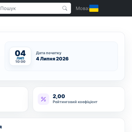
Мова:
04
Дата початку
4 Липня 2026
ЛИП
10:00
2,00
Рейтинговий коефіцієнт
я