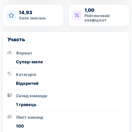
1,00
14,93
Рейтинговий
Сила змагань
коефіцієнт
Участь
Формат
Супер-меле
Категорія
Вiдкритий
Склад команди
1 гравець
Ліміт команд
100