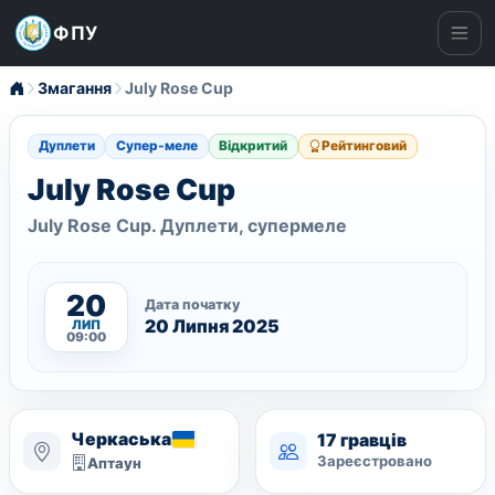
ФПУ
Ме
Змагання
July Rose Cup
Дуплети
Супер-меле
Відкритий
Рейтинговий
July Rose Cup
July Rose Cup. Дуплети, супермеле
20
Дата початку
20 Липня 2025
ЛИП
09:00
Черкаська
17 гравців
Зареєстровано
Аптаун