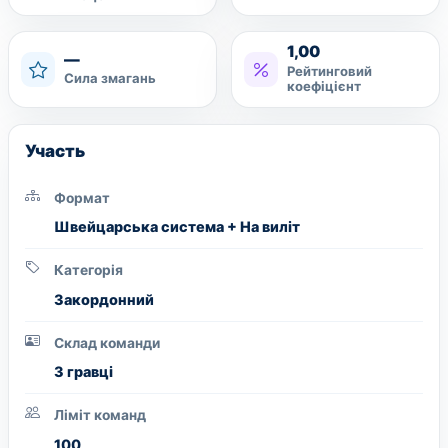
1,00
—
Рейтинговий
Сила змагань
коефіцієнт
Участь
Формат
Швейцарська система + На виліт
Категорія
Закордонний
Склад команди
3 гравці
Ліміт команд
100