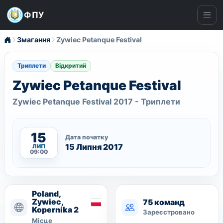
ФПУ
Ме
Змагання
Zywiec Petanque Festival
Триплети
Відкритий
Zywiec Petanque Festival
Zywiec Petanque Festival 2017 - Триплети
15
Дата початку
15 Липня 2017
ЛИП
09:00
Poland,
Zywiec,
75 команд
Kopernika 2
Зареєстровано
Місце