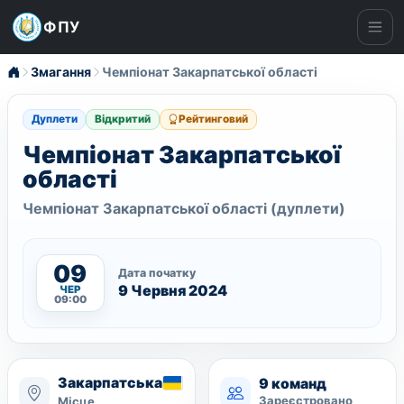
ФПУ
Ме
Змагання
Чемпіонат Закарпатської області
Дуплети
Відкритий
Рейтинговий
Чемпіонат Закарпатської
області
Чемпіонат Закарпатської області (дуплети)
09
Дата початку
9 Червня 2024
ЧЕР
09:00
Закарпатська
9 команд
Зареєстровано
Місце