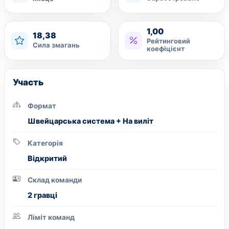
1,00
18,38
Рейтинговий
Сила змагань
коефіцієнт
Участь
Формат
Швейцарська система + На виліт
Категорія
Вiдкритий
Склад команди
2 гравці
Ліміт команд