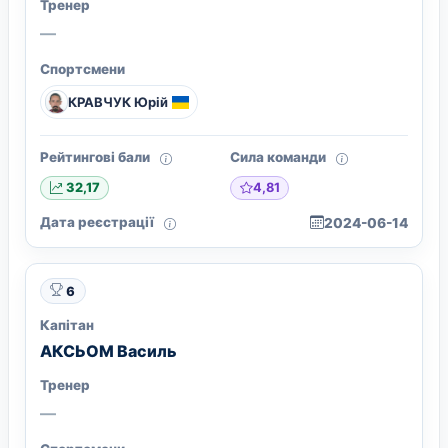
Тренер
—
Спортсмени
КРАВЧУК Юрій
Рейтингові бали
Сила команди
4,81
32,17
Дата реєстрації
2024-06-14
6
Капітан
АКСЬОМ Василь
Тренер
—