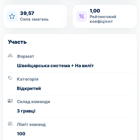
1,00
39,57
Рейтинговий
Сила змагань
коефіцієнт
Участь
Формат
Швейцарська система + На виліт
Категорія
Вiдкритий
Склад команди
3 гравці
Ліміт команд
100