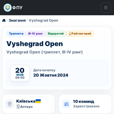
ФПУ
Ме
Змагання
Vyshegrad Open
Триплети
ІІІ-ІV ранг
Відкритий
Рейтинговий
Vyshegrad Open
Vyshegrad Open (триплет, ІІІ-ІV ранг)
20
Дата початку
20 Жовтня 2024
ЖОВ
09:00
Київська
10 команд
Зареєстровано
Аптаун