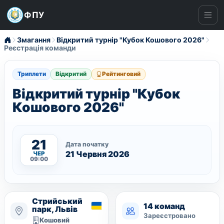
ФПУ
Ме
Змагання
Відкритий турнір "Кубок Кошового 2026"
Реєстрація команди
Триплети
Відкритий
Рейтинговий
Відкритий турнір "Кубок
Кошового 2026"
21
Дата початку
21 Червня 2026
ЧЕР
09:00
Стрийський
14 команд
парк, Львів
Зареєстровано
Кошовий