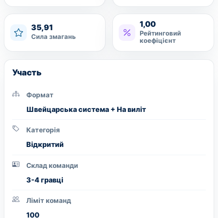
1,00
35,91
Рейтинговий
Сила змагань
коефіцієнт
Участь
Формат
Швейцарська система + На виліт
Категорія
Вiдкритий
Склад команди
3-4 гравці
Ліміт команд
100