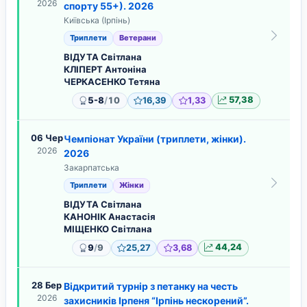
2026
спорту 55+). 2026
Київська (Ірпінь)
Триплети
Ветерани
ВІДУТА Світлана
КЛІПЕРТ Антоніна
ЧЕРКАСЕНКО Тетяна
/
5-8
10
16,39
1,33
57,38
06 Чер
Чемпіонат України (триплети, жінки).
2026
2026
Закарпатська
Триплети
Жінки
ВІДУТА Світлана
КАНОНІК Анастасія
МІЩЕНКО Світлана
/
9
9
25,27
3,68
44,24
28 Бер
Відкритий турнір з петанку на честь
2026
захисників Ірпеня “Ірпінь нескорений”.