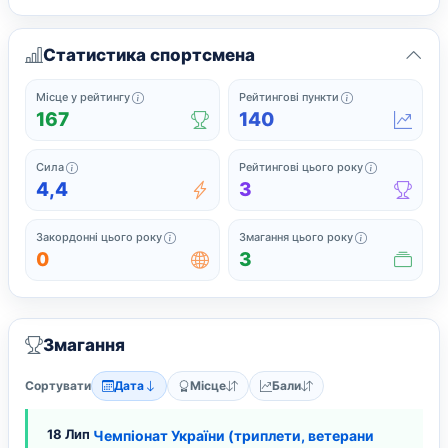
Статистика спортсмена
Офіційне місце у поточному рейтингу серед спортс
Поточні рейтинг
Місце у рейтингу
Рейтингові пункти
167
140
Сила підсумовує найсильніші нещодавні рейтингові результати
Завершені з
Сила
Рейтингові цього року
4,4
3
Закордонні змагання, у яких спортсмен грав 
Усі змагання,
Закордонні цього року
Змагання цього року
0
3
Змагання
Сортувати
Дата
Місце
Бали
18 Лип
Чемпіонат України (триплети, ветерани