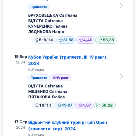
Триплети
БРУХОВЕЦЬКА Світлана
ВІДУТА Світлана
КУЧЕРЕНКО Галина
ЛЄДНЬОВА Надія
/
5-8
14
31,58
4,40
55,28
15 Вер
Кубок України (триплети, ІІІ-IV ранг).
2024
2024
Київська
Триплети
ІІІ-IV ранг
ВІДУТА Світлана
МІЩЕНКО Світлана
ПЯТАКОВА Любов
/
10
13
49,97
4,87
56,22
17 Сер
Відкритий клубний турнір Irpin Open
2024
(триплети, тир). 2024
Київська