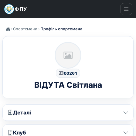
ФПУ
Ме
Спортсмени
Профіль спортсмена
00261
ВІДУТА Світлана
Деталі
Клуб