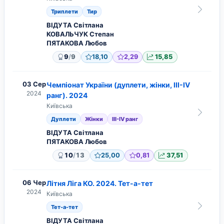
Триплети
Тир
ВІДУТА Світлана
КОВАЛЬЧУК Степан
ПЯТАКОВА Любов
/
9
9
18,10
2,29
15,85
03 Сер
Чемпіонат України (дуплети, жінки, ІІІ-IV
2024
ранг). 2024
Київська
Дуплети
Жінки
ІІІ-IV ранг
ВІДУТА Світлана
ПЯТАКОВА Любов
/
10
13
25,00
0,81
37,51
06 Чер
Літня Ліга КО. 2024. Тет-а-тет
2024
Київська
Тет-а-тет
ВІДУТА Світлана