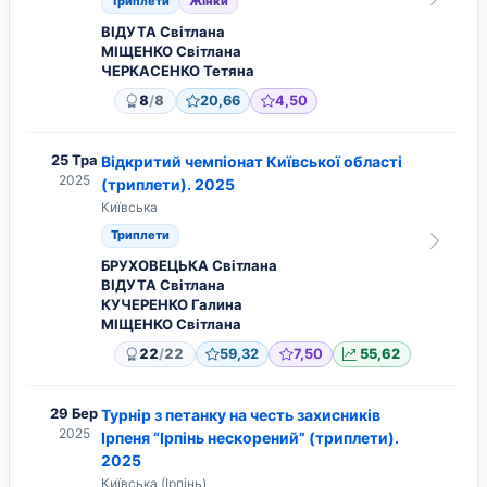
Триплети
Жінки
ВІДУТА Світлана
МІЩЕНКО Світлана
ЧЕРКАСЕНКО Тетяна
/
8
8
20,66
4,50
25 Тра
Відкритий чемпіонат Київської області
2025
(триплети). 2025
Київська
Триплети
БРУХОВЕЦЬКА Світлана
ВІДУТА Світлана
КУЧЕРЕНКО Галина
МІЩЕНКО Світлана
/
22
22
59,32
7,50
55,62
29 Бер
Турнір з петанку на честь захисників
2025
Ірпеня “Ірпінь нескорений” (триплети).
2025
Київська (Ірпінь)