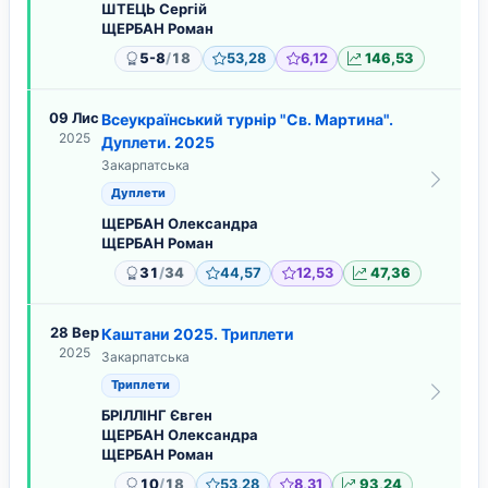
ШТЕЦЬ Сергій
ЩЕРБАН Роман
/
5-8
18
53,28
6,12
146,53
09 Лис
Всеукраїнський турнір "Св. Мартина".
2025
Дуплети. 2025
Закарпатська
Дуплети
ЩЕРБАН Олександра
ЩЕРБАН Роман
/
31
34
44,57
12,53
47,36
28 Вер
Каштани 2025. Триплети
2025
Закарпатська
Триплети
БРІЛЛІНГ Євген
ЩЕРБАН Олександра
ЩЕРБАН Роман
/
10
18
53,28
8,31
93,24