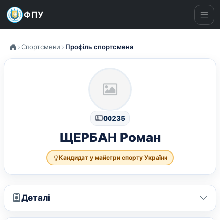
ФПУ
Ме
Спортсмени
Профіль спортсмена
00235
ЩЕРБАН Роман
Кандидат у майстри спорту України
Деталі