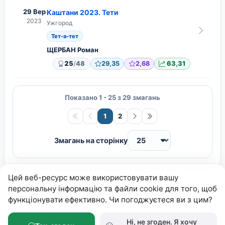
29 Вер
Каштани 2023. Тети
2023
Ужгород
Тет-а-тет
ЩЕРБАН Роман
/
25
48
29,35
2,68
63,31
Показано 1 - 25 з 29 змагань
1
2
Змагань на сторінку
Цей веб-ресурс може використовувати вашу
персональну інформацію та файли cookie для того, щоб
функціонувати ефективно. Чи погоджуєтеся ви з цим?
Ні, не згоден. Я хочу
Федерація Петанку України
© 2026.