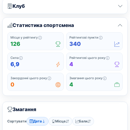
Клуб
Статистика спортсмена
Офіційне місце у поточному рейтингу серед спортс
Поточні рейтинг
Місце у рейтингу
Рейтингові пункти
126
340
Сила підсумовує найсильніші нещодавні рейтингові результати
Завершені з
Сила
Рейтингові цього року
6,9
4
Закордонні змагання, у яких спортсмен грав 
Усі змагання,
Закордонні цього року
Змагання цього року
0
4
Змагання
Сортувати
Дата
Місце
Бали