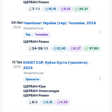
ЩЕРБАН Роман
/
7
12
16,16
8,10
20,21
05 Лип
Чемпіонат України (тир). Чоловіки. 2024
2024
Закарпатська
Тир
Чоловіки
ЩЕРБАН Роман
/
24-28
35
32,60
8,37
97,80
12 Тра
KHUST CUP, Кубок Хуста (триплети).
2024
2024
Закарпатська
Триплети
ЩЕРБАН Кіра
ЩЕРБАН Олександра
ЩЕРБАН Роман
/
6
6
5,18
4,59