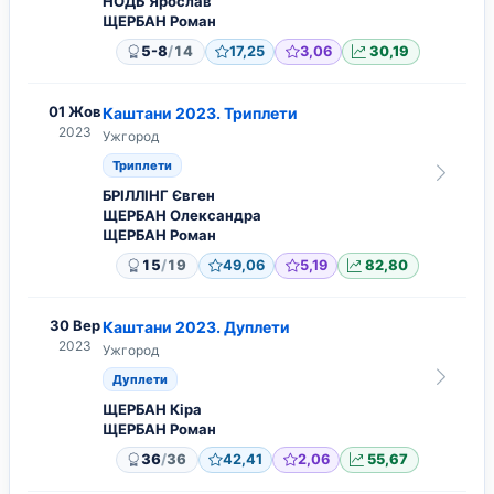
НОДЬ Ярослав
ЩЕРБАН Роман
/
5-8
14
17,25
3,06
30,19
01 Жов
Каштани 2023. Триплети
2023
Ужгород
Триплети
БРІЛЛІНГ Євген
ЩЕРБАН Олександра
ЩЕРБАН Роман
/
15
19
49,06
5,19
82,80
30 Вер
Каштани 2023. Дуплети
2023
Ужгород
Дуплети
ЩЕРБАН Кіра
ЩЕРБАН Роман
/
36
36
42,41
2,06
55,67