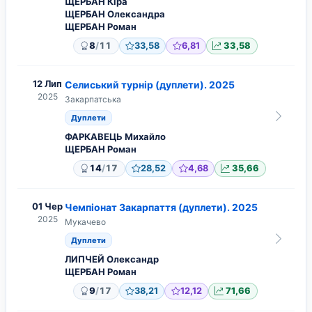
ЩЕРБАН Кіра
ЩЕРБАН Олександра
ЩЕРБАН Роман
/
8
11
33,58
6,81
33,58
12 Лип
Селиський турнір (дуплети). 2025
2025
Закарпатська
Дуплети
ФАРКАВЕЦЬ Михайло
ЩЕРБАН Роман
/
14
17
28,52
4,68
35,66
01 Чер
Чемпіонат Закарпаття (дуплети). 2025
2025
Мукачево
Дуплети
ЛИПЧЕЙ Олександр
ЩЕРБАН Роман
/
9
17
38,21
12,12
71,66