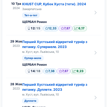
10 Тра
KHUST CUP, Кубок Хуста (тети). 2024
2024
Закарпатська
Тет-а-тет
ЩЕРБАН Роман
/
12
15
12,33
7,87
6,17
29 Жов
Перший Хустський відкритий турнір з
2023
петанку. Супермеле. 2023
м. Хуст, вул. Львівська, 10
Супер-меле
ЩЕРБАН Роман
/
14
18
7,38
7,87
9,23
28 Жов
Перший Хустський відкритий турнір з
2023
петанку. Дуплети. 2023
м. Хуст, вул. Львівська, 10
Дуплети