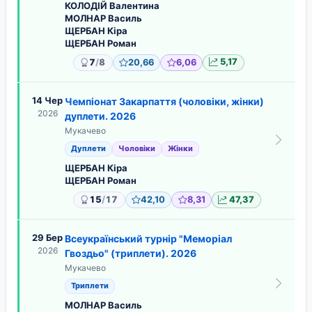
КОЛОДІЙ Валентина
МОЛНАР Василь
ЩЕРБАН Кіра
ЩЕРБАН Роман
/
7
8
20,66
6,06
5,17
14 Чер
Чемпіонат Закарпаття (чоловіки, жінки)
2026
дуплети. 2026
Мукачево
Дуплети
Чоловіки
Жінки
ЩЕРБАН Кіра
ЩЕРБАН Роман
/
15
17
42,10
8,31
47,37
29 Бер
Всеукраїнський турнір "Меморіал
2026
Гвоздьо" (триплети). 2026
Мукачево
Триплети
МОЛНАР Василь