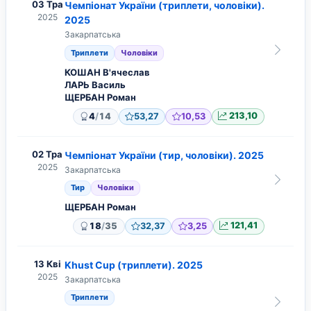
03 Тра
Чемпіонат України (триплети, чоловіки).
2025
2025
Закарпатська
Триплети
Чоловіки
КОШАН В'ячеслав
ЛАРЬ Василь
ЩЕРБАН Роман
/
4
14
53,27
10,53
213,10
02 Тра
Чемпіонат України (тир, чоловіки). 2025
2025
Закарпатська
Тир
Чоловіки
ЩЕРБАН Роман
/
18
35
32,37
3,25
121,41
13 Кві
Khust Cup (триплети). 2025
2025
Закарпатська
Триплети