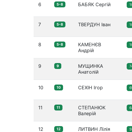
6
БАБЯК Сергій
5-8
1
7
ТВЕРДУН Іван
5-8
1
8
КАМЕНЄВ
5-8
1
Андрій
9
МУЩИНКА
9
7
Анатолій
10
СЕХІН Ігор
10
6
11
СТЕПАНЮК
11
6
Валерій
12
ЛИТВИН Лілія
12
5