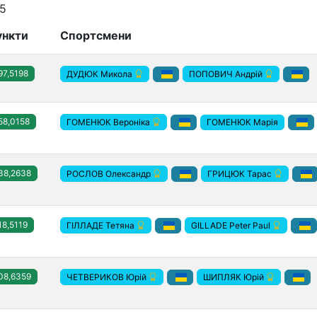
25
ункти
Спортсмени
97,5198
ДУДЮК Микола
ПОПОВИЧ Андрій
58,0158
ГОМЕНЮК Марія
ГОМЕНЮК Вероніка
38,2638
РОСЛОВ Олександр
ГРИЦЮК Тарас
18,5119
ГІЛЛАДЕ Тетяна
GILLADE Peter Paul
08,6359
ЧЕТВЕРИКОВ Юрій
ШИПЛЯК Юрій