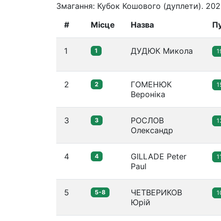
Змагання: Кубок Кошового (дуплети). 20
#
Місце
Назва
П
1
ДУДЮК Микола
1
1
2
ГОМЕНЮК
2
1
Вероніка
3
РОСЛОВ
3
1
Олександр
4
GILLADE Peter
4
1
Paul
5
ЧЕТВЕРИКОВ
5-8
1
Юрій