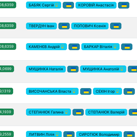
08,6359
КОРОВІЙ Анастасія
БАБЯК Сергій
08,6359
ТВЕРДУН Іван
ПОПОВИЧ Ксенія
08,6359
КАМЕНЄВ Андрій
БАРКАР Віталія
4,0699
МУЩИНКА Наталія
МУЩИНКА Анатолій
9,1319
ВИСОЧАНСЬКА Власта
СЕХІН Ігор
4,1939
СТЕПАНЮК Валерій
СТЕПАНЮК Галина
9,2559
СИРОТЮК Володимир
ЛИТВИН Лілія