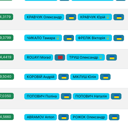
4,3179
КРАВЧУК Олександр
КРАВЧУК Юрій
9,3799
ЧИКАЛО Тамара
ФРЕЛІК Вікторія
4,4419
ROUAYI Morad
ТРУШ Олександр
9,5040
КОРОВІЙ Андрій
МІКЛУШ Юлія
7,0350
ПОПОВИЧ Поліна
ПОПОВИЧ Наталія
4,5660
ABRAMOV Anton
РОЖОК Олександр