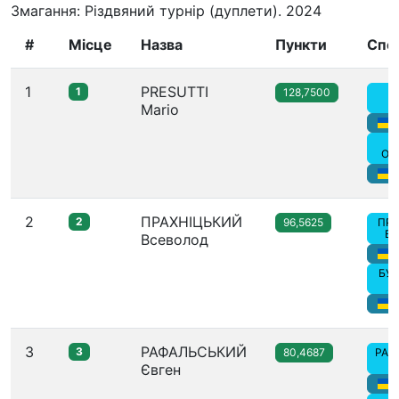
Змагання: Різдвяний турнір (дуплети). 2024
#
Місце
Назва
Пункти
Спо
1
PRESUTTI
1
128,7500
P
Mario
Ол
2
ПРАХНІЦЬКИЙ
2
96,5625
ПРА
Вс
Всеволод
БУГ
3
РАФАЛЬСЬКИЙ
3
80,4687
РАФ
Євген