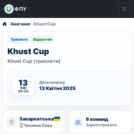
ФПУ
Ме
Змагання
Khust Cup
Триплети
Відкритий
Khust Cup
Khust Cup (триплети)
13
Дата початку
13 Квітня 2025
КВІ
09:00
Закарпатська
6 команд
Зареєстровано
Челлена Сува