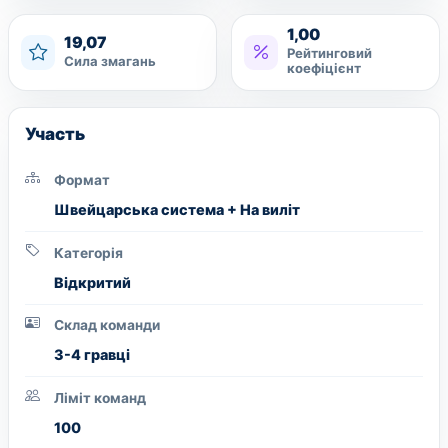
1,00
19,07
Рейтинговий
Сила змагань
коефіцієнт
Участь
Формат
Швейцарська система + На виліт
Категорія
Вiдкритий
Склад команди
3-4 гравці
Ліміт команд
100