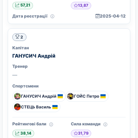
13,87
57,21
Дата реєстрації
2025-04-12
2
Капітан
ГАНУСИЧ Андрій
Тренер
—
Спортсмени
ГАНУСИЧ Андрій
ГОЙС Петро
СТЕЦЬ Василь
Рейтингові бали
Сила команди
31,79
38,14