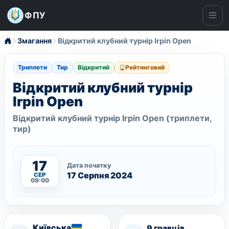
ФПУ
Ме
Змагання
Відкритий клубний турнір Irpin Open
Триплети
Тир
Відкритий
Рейтинговий
Відкритий клубний турнір
Irpin Open
Відкритий клубний турнір Irpin Open (триплети,
тир)
17
Дата початку
17 Серпня 2024
СЕР
09:00
Київська
9 гравців