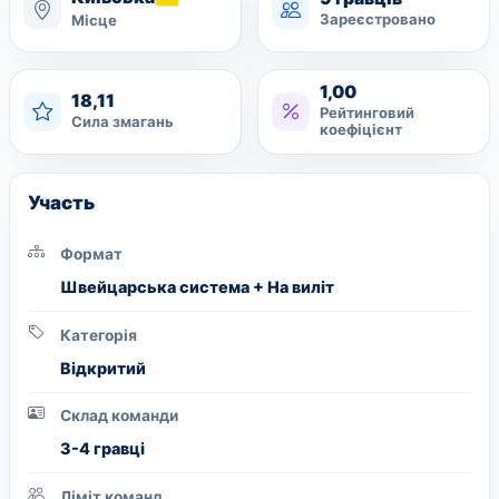
Зареєстровано
Місце
1,00
18,11
Рейтинговий
Сила змагань
коефіцієнт
Участь
Формат
Швейцарська система + На виліт
Категорія
Вiдкритий
Склад команди
3-4 гравці
Ліміт команд