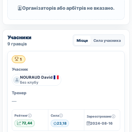
Організаторів або арбітрів не вказано.
Учасники
Місце
Сила учасника
9 гравців
1
Учасник
NOURAUD David
Без клубу
Тренер
—
Рейтинг
Сила
Зареєстровано
72,44
23,18
2024-08-16