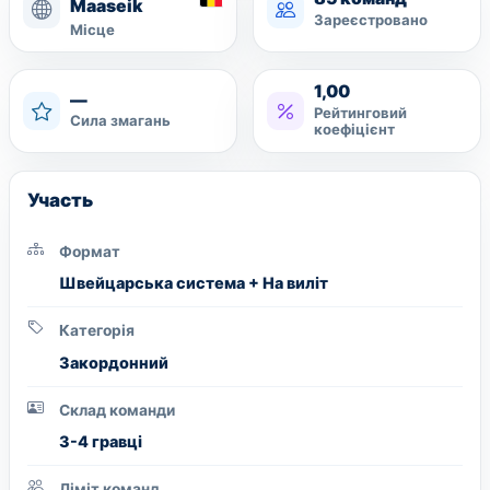
Maaseik
Зареєстровано
Місце
1,00
—
Рейтинговий
Сила змагань
коефіцієнт
Участь
Формат
Швейцарська система + На виліт
Категорія
Закордонний
Склад команди
3-4 гравці
Ліміт команд