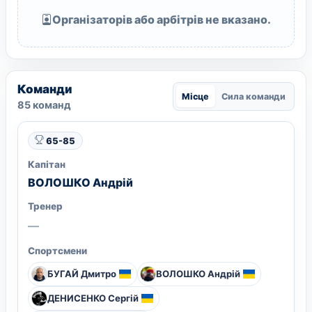
Організаторів або арбітрів не вказано.
Команди
Місце
Сила команди
85 команд
65-85
Капітан
ВОЛОШКО Андрiй
Тренер
—
Спортсмени
БУГАЙ Дмитро
ВОЛОШКО Андрiй
ДЕНИСЕНКО Сергій