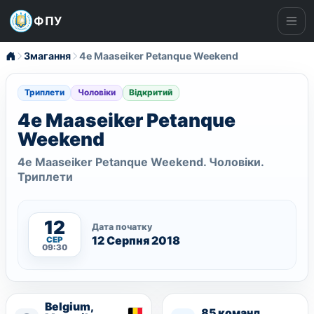
ФПУ
Ме
Змагання
4e Maaseiker Petanque Weekend
Триплети
Чоловіки
Відкритий
4e Maaseiker Petanque
Weekend
4e Maaseiker Petanque Weekend. Чоловіки.
Триплети
12
Дата початку
12 Серпня 2018
СЕР
09:30
Belgium,
85 команд