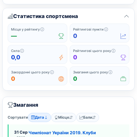
Статистика спортсмена
Офіційне місце у поточному рейтингу серед спортс
Поточні рейтинг
Місце у рейтингу
Рейтингові пункти
—
0
Сила підсумовує найсильніші нещодавні рейтингові результати
Завершені з
Сила
Рейтингові цього року
0,0
0
Закордонні змагання, у яких спортсмен грав 
Усі змагання,
Закордонні цього року
Змагання цього року
0
0
Змагання
Сортувати
Дата
Місце
Бали
31 Сер
Чемпіонат України 2019. Клуби