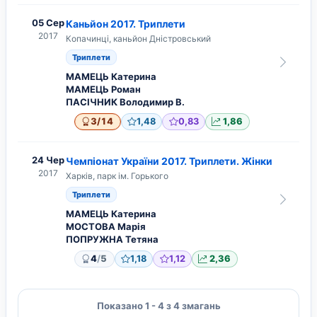
05 Сер
Каньйон 2017. Триплети
2017
Копачинці, каньйон Дністровський
Триплети
МАМЕЦЬ Катерина
МАМЕЦЬ Роман
ПАСІЧНИК Володимир В.
/
3
14
1,48
0,83
1,86
24 Чер
Чемпіонат України 2017. Триплети. Жiнки
2017
Харків, парк ім. Горького
Триплети
МАМЕЦЬ Катерина
МОСТОВА Марія
ПОПРУЖНА Тетяна
/
4
5
1,18
1,12
2,36
Показано 1 - 4 з 4 змагань