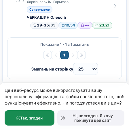
2019
Харків, парк ім. Горького
Супер-меле
ЧЕРКАШИН Олексій
/
29-35
35
19,54
---
23,21
Показано 1 - 1 з 1 змагань
1
Змагань на сторінку
Цей веб-ресурс може використовувати вашу
персональну інформацію та файли cookie для того, щоб
функціонувати ефективно. Чи погоджуєтеся ви з цим?
Ні, не згоден. Я хочу
Федерація Петанку України
© 2026.
Так, згоден
покинути цей сайт
Розробка:
Андрiй Волошко