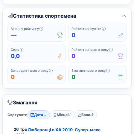
Статистика спортсмена
Офіційне місце у поточному рейтингу серед спортс
Поточні рейтинг
Місце у рейтингу
Рейтингові пункти
—
0
Сила підсумовує найсильніші нещодавні рейтингові результати
Завершені з
Сила
Рейтингові цього року
0,0
0
Закордонні змагання, у яких спортсмен грав 
Усі змагання,
Закордонні цього року
Змагання цього року
0
0
Змагання
Сортувати
Дата
Місце
Бали
26 Тра
Люберонці в ХА 2019. Супер-меле