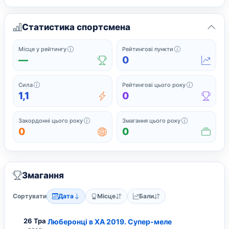
Статистика спортсмена
Офіційне місце у поточному рейтингу серед спортс
Поточні рейтинг
Місце у рейтингу
Рейтингові пункти
—
0
Сила підсумовує найсильніші нещодавні рейтингові результати
Завершені з
Сила
Рейтингові цього року
1,1
0
Закордонні змагання, у яких спортсмен грав 
Усі змагання,
Закордонні цього року
Змагання цього року
0
0
Змагання
Сортувати
Дата
Місце
Бали
26 Тра
Люберонці в ХА 2019. Супер-меле