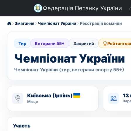
Федерація Петанку України
Змагання
Чемпіонат України
Реєстрація команди
Тир
Ветерани 55+
Закритий
Рейтингов
Чемпіонат України
Чемпіонат України (тир, ветерани спорту 55+)
Київська (Ірпінь)
13 
Зар
Місце
Участь