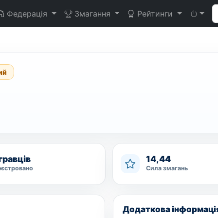
Федерація
Змагання
Рейтинги
ий
гравців
14,44
еєстровано
Сила змагань
Додаткова інформаці